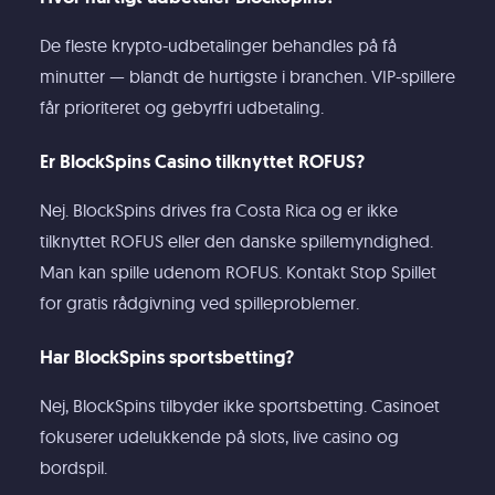
De fleste krypto-udbetalinger behandles på få
minutter — blandt de hurtigste i branchen. VIP-spillere
får prioriteret og gebyrfri udbetaling.
Er BlockSpins Casino tilknyttet ROFUS?
Nej. BlockSpins drives fra Costa Rica og er ikke
tilknyttet ROFUS eller den danske spillemyndighed.
Man kan spille udenom ROFUS. Kontakt Stop Spillet
for gratis rådgivning ved spilleproblemer.
Har BlockSpins sportsbetting?
Nej, BlockSpins tilbyder ikke sportsbetting. Casinoet
fokuserer udelukkende på slots, live casino og
bordspil.