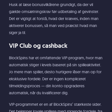
Husk at læse bonusvilkårene grundigt, da der vil
gælde omsætningskrav før udbetaling af gevinster.
Det er vigtigt at forstå, hvad der kræves, inden man
aktiverer bonussen, så man ved præcist hvad man
siger ja til.
VIP Club og cashback
BlockSpins har et omfattende VIP-program, hvor man
automatisk stiger i levels baseret på sin spilleaktivitet.
Jo mere man spiller, desto hurtigere låser man op for
eksklusive fordele. Der er ingen kompliceret
tilmeldingsproces — din konto opgraderes
automatisk, når du kvalificerer dig.
VIP-programmet er en af BlockSpins’ stærkeste sider.
Det belønner loyale spillere med stigende fordele, fra