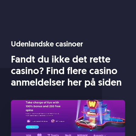
Udenlandske casinoer
Fandt du ikke det rette
casino? Find flere casino
anmeldelser her på siden