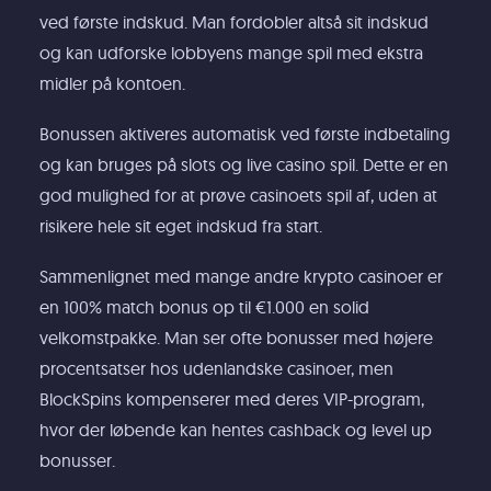
ved første indskud. Man fordobler altså sit indskud
og kan udforske lobbyens mange spil med ekstra
midler på kontoen.
Bonussen aktiveres automatisk ved første indbetaling
og kan bruges på slots og live casino spil. Dette er en
god mulighed for at prøve casinoets spil af, uden at
risikere hele sit eget indskud fra start.
Sammenlignet med mange andre krypto casinoer er
en 100% match bonus op til €1.000 en solid
velkomstpakke. Man ser ofte bonusser med højere
procentsatser hos udenlandske casinoer, men
BlockSpins kompenserer med deres VIP-program,
hvor der løbende kan hentes cashback og level up
bonusser.