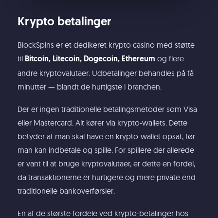
Krypto betalinger
BlockSpins er et dedikeret krypto casino med støtte
til
og flere
Bitcoin, Litecoin, Dogecoin, Ethereum
andre kryptovalutaer. Udbetalinger behandles på få
minutter — blandt de hurtigste i branchen.
Der er ingen traditionelle betalingsmetoder som Visa
eller Mastercard. Alt kører via krypto-wallets. Dette
betyder at man skal have en krypto-wallet opsat, før
man kan indbetale og spille. For spillere der allerede
er vant til at bruge kryptovalutaer, er dette en fordel,
da transaktionerne er hurtigere og mere private end
traditionelle bankoverførsler.
En af de største fordele ved krypto-betalinger hos