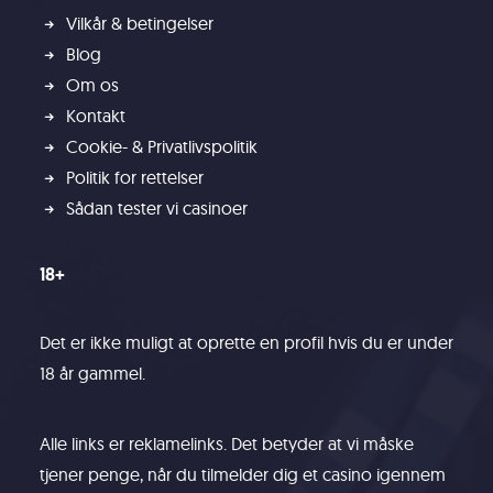
Vilkår & betingelser
Blog
Om os
Kontakt
Cookie- & Privatlivspolitik
Politik for rettelser
Sådan tester vi casinoer
18+
Det er ikke muligt at oprette en profil hvis du er under
18 år gammel.
Alle links er reklamelinks. Det betyder at vi måske
tjener penge, når du tilmelder dig et casino igennem