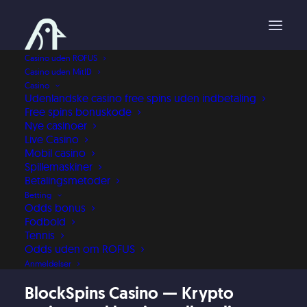
Casino uden ROFUS
Casino uden MitID
Casino
Udenlandske casino free spins uden indbetaling
BlockSpins
Free spins bonuskode
Nye casinoer
Live Casino
Mobil casino
Kenneth Schmidt Rasmussen
Spillemaskiner
Senest opdateret: 11. juli 2026
Betalingsmetoder
Betting
Odds bonus
Fodbold
Tennis
Odds uden om ROFUS
Anmeldelser
BlockSpins Casino — Krypto