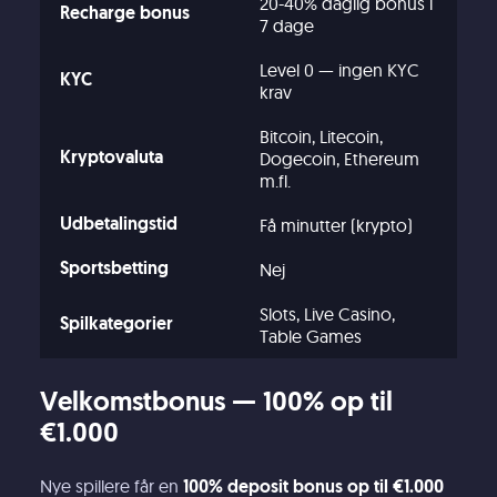
20-40% daglig bonus i
Recharge bonus
7 dage
Level 0 — ingen KYC
KYC
krav
Bitcoin, Litecoin,
Dogecoin, Ethereum
Kryptovaluta
m.fl.
Få minutter (krypto)
Udbetalingstid
Nej
Sportsbetting
Slots, Live Casino,
Spilkategorier
Table Games
Velkomstbonus — 100% op til
€1.000
Nye spillere får en
100% deposit bonus op til €1.000