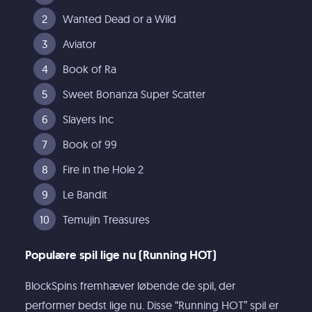
Wanted Dead or a Wild
Aviator
Book of Ra
Sweet Bonanza Super Scatter
Slayers Inc
Book of 99
Fire in the Hole 2
Le Bandit
Temujin Treasures
Populære spil lige nu (Running HOT)
BlockSpins fremhæver løbende de spil, der
performer bedst lige nu. Disse “Running HOT” spil er