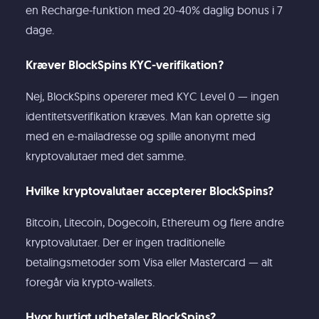
en Recharge-funktion med 20-40% daglig bonus i 7
dage.
Kræver BlockSpins KYC-verifikation?
Nej, BlockSpins opererer med KYC Level 0 — ingen
identitetsverifikation kræves. Man kan oprette sig
med en e-mailadresse og spille anonymt med
kryptovalutaer med det samme.
Hvilke kryptovalutaer accepterer BlockSpins?
Bitcoin, Litecoin, Dogecoin, Ethereum og flere andre
kryptovalutaer. Der er ingen traditionelle
betalingsmetoder som Visa eller Mastercard — alt
foregår via krypto-wallets.
Hvor hurtigt udbetaler BlockSpins?