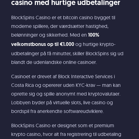
casino med hurtige udbetalinger
BlockSpins Casino er et bitcoin casino bygget til
moderne spillere, der værdsætter hastighed,
belønninger og sikkerhed. Med en
100%
og hurtige krypto-
velkomstbonus op til €1.000
udbetalinger på få minutter, skiller BlockSpins sig ud
blandt de udenlandske online casinoer.
Casinoet er drevet af Block Interactive Services i
Costa Rica og opererer uden KYC-krav — man kan
oprette sig og spille anonymt med kryptovalutaer.
Lobbyen byder på virtuelle slots, live casino og
bordspil fra anerkendte softwareudviklere.
BlockSpins Casino er designet som et premium
krypto casino, hvor alt fra registrering til udbetaling