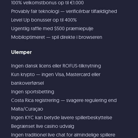
100% velkomstbonus op til €1.000
Provably fair teknologi — verificérbar tilfældighed
Level Up bonusser op til 400%
Ugentlig raffle med $500 præmiepulje
Mobiloptimeret — spil direkte i browseren
Ulemper
Ingen dansk licens eller ROFUS-tilknytning
Kun krypto — ingen Visa, Mastercard eller
bankoverførsel
Ingen sportsbetting
Costa Rica registrering — svagere regulering end
Malta/Curaçao
Ingen KYC kan betyde lavere spillerbeskyttelse
Begrænset live casino udvalg
Ingen traditionel live chat for almindelige spillere