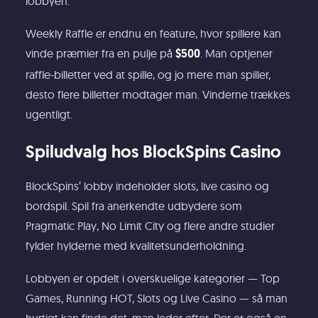
lobbyen.
Weekly Raffle er endnu en feature, hvor spillere kan
vinde præmier fra en pulje på
. Man optjener
$500
raffle-billetter ved at spille, og jo mere man spiller,
desto flere billetter modtager man. Vinderne trækkes
ugentligt.
Spiludvalg hos BlockSpins Casino
BlockSpins’ lobby indeholder slots, live casino og
bordspil. Spil fra anerkendte udbydere som
Pragmatic Play, No Limit City og flere andre studier
fylder hylderne med kvalitetsunderholdning.
Lobbyen er opdelt i overskuelige kategorier — Top
Games, Running HOT, Slots og Live Casino — så man