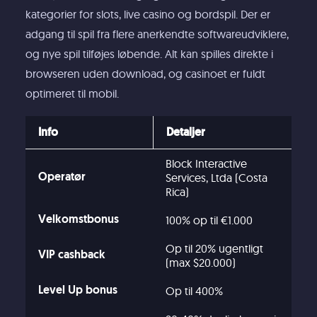
kategorier for slots, live casino og bordspil. Der er
adgang til spil fra flere anerkendte softwareudviklere,
og nye spil tilføjes løbende. Alt kan spilles direkte i
browseren uden download, og casinoet er fuldt
optimeret til mobil.
Info
Detaljer
Block Interactive
Services, Ltda (Costa
Operatør
Rica)
100% op til €1.000
Velkomstbonus
Op til 20% ugentligt
VIP cashback
(max $20.000)
Op til 400%
Level Up bonus