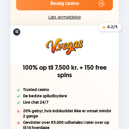
Besøg casino
Læs anmeldelse
4.2/5
12
100% op til 7.500 kr. + 150 free
spins
Trusted casino
De bedste spiludbydere
Live chat 24/7
20% gebyr, hvis indskuddet ikke er omsat mindst
2 gange
Gevinster over €5.000 udbetales i rater over op
til 14 hverdage