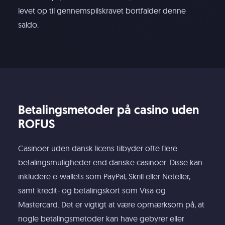
levet op til gennemspilskravet bortfalder denne
saldo.
Betalingsmetoder på casino uden
ROFUS
Casinoer uden dansk licens tilbyder ofte flere
betalingsmuligheder end danske casinoer. Disse kan
inkludere e-wallets som PayPal, Skrill eller Neteller,
samt kredit- og betalingskort som Visa og
Mastercard. Det er vigtigt at være opmærksom på, at
nogle betalingsmetoder kan have gebyrer eller