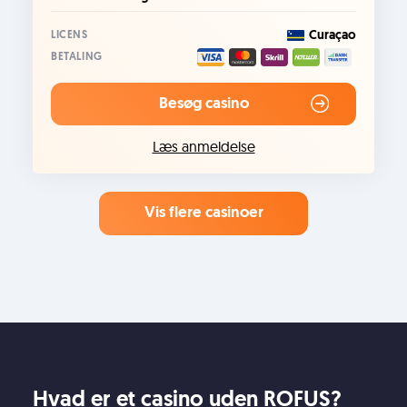
Curaçao
LICENS
BETALING
Besøg casino
Læs anmeldelse
Vis flere casinoer
Hvad er et casino uden ROFUS?