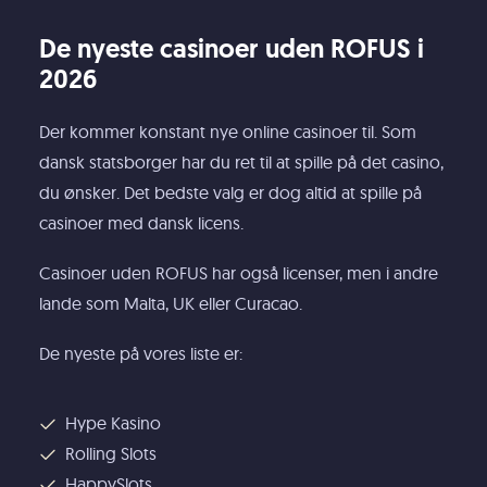
De nyeste casinoer uden ROFUS i
2026
Der kommer konstant nye online casinoer til. Som
dansk statsborger har du ret til at spille på det casino,
du ønsker. Det bedste valg er dog altid at spille på
casinoer med dansk licens.
Casinoer uden ROFUS har også licenser, men i andre
lande som Malta, UK eller Curacao.
De nyeste på vores liste er:
Hype Kasino
Rolling Slots
HappySlots