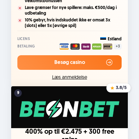
velkomstbonussen
Lave grænser for nye spillere: maks. €500/dag i
udbetaling
10% gebyr, hvis indskuddet ikke er omsat 3x
(slots) eller 5x (øvrige spil)
Estland
LICENS
BETALING
+3
Besøg casino
Læs anmeldelse
3.8/5
9
400% op til €2.475 + 300 free