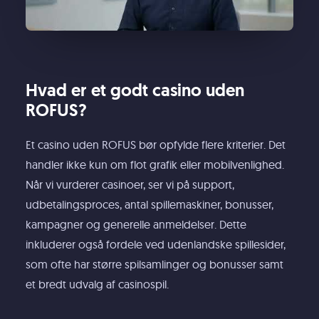
Hvad er et godt casino uden
ROFUS?
Et casino uden ROFUS bør opfylde flere kriterier. Det
handler ikke kun om flot grafik eller mobilvenlighed.
Når vi vurderer casinoer, ser vi på support,
udbetalingsproces, antal spillemaskiner, bonusser,
kampagner og generelle anmeldelser. Dette
inkluderer også fordele ved udenlandske spillesider,
som ofte har større spilsamlinger og bonusser samt
et bredt udvalg af casinospil.