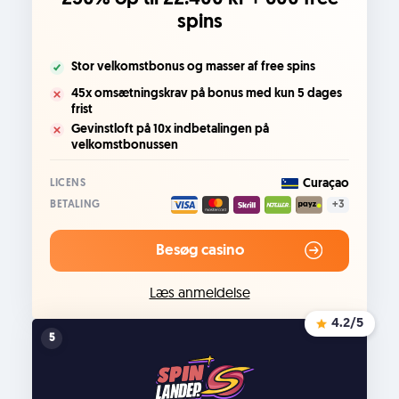
spins
Stor velkomstbonus og masser af free spins
45x omsætningskrav på bonus med kun 5 dages
frist
Gevinstloft på 10x indbetalingen på
velkomstbonussen
Curaçao
LICENS
BETALING
+3
Besøg casino
Læs anmeldelse
4.2/5
5