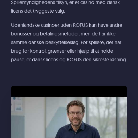
Spillemyndighedens tilsyn, er et casino med dansk
licens det tryggeste valg.
Udenlandske casinoer uden ROFUS kan have andre
bonusser og betalingsmetoder, men de har ikke
samme danske beskyttelseslag. For spillere, der har
brug for kontrol, grænser eller hjælp til at holde
pause, er dansk licens og ROFUS den sikreste løsning.