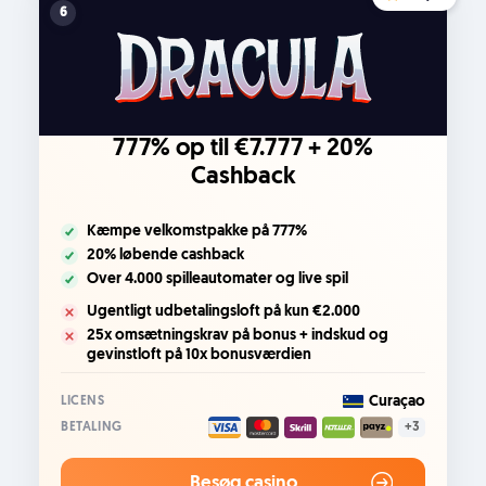
6
777% op til €7.777 + 20%
Cashback
Kæmpe velkomstpakke på 777%
20% løbende cashback
Over 4.000 spilleautomater og live spil
Ugentligt udbetalingsloft på kun €2.000
25x omsætningskrav på bonus + indskud og
gevinstloft på 10x bonusværdien
Curaçao
LICENS
BETALING
+3
Besøg casino