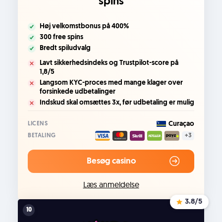
spins
Høj velkomstbonus på 400%
300 free spins
Bredt spiludvalg
Lavt sikkerhedsindeks og Trustpilot-score på
1,8/5
Langsom KYC-proces med mange klager over
forsinkede udbetalinger
Indskud skal omsættes 3x, før udbetaling er mulig
Curaçao
LICENS
BETALING
+3
Besøg casino
Læs anmeldelse
3.8/5
10