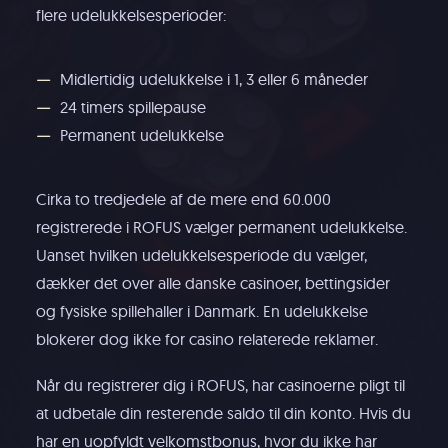
flere udelukkelsesperioder:
Midlertidig udelukkelse i 1, 3 eller 6 måneder
24 timers spillepause
Permanent udelukkelse
Cirka to tredjedele af de mere end 60.000
registrerede i ROFUS vælger permanent udelukkelse.
Uanset hvilken udelukkelsesperiode du vælger,
dækker det over alle danske casinoer, bettingsider
og fysiske spillehaller i Danmark. En udelukkelse
blokerer dog ikke for casino relaterede reklamer.
Når du registrerer dig i ROFUS, har casinoerne pligt til
at udbetale din resterende saldo til din konto. Hvis du
har en uopfyldt velkomstbonus, hvor du ikke har