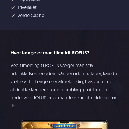
TrivelaBet
Verde Casino
Hvor længe er man tilmeldt ROFUS?
Ved tilmelding til ROFUS vælger man selv
udelukkelsesperioden. Når perioden udløber, kan du
vælge at forlænge eller afmelde dig, hvis du mener,
at du ikke længere har et gambling-problem. En
fordel ved ROFUS er, at man ikke kan afmelde sig før
tid.