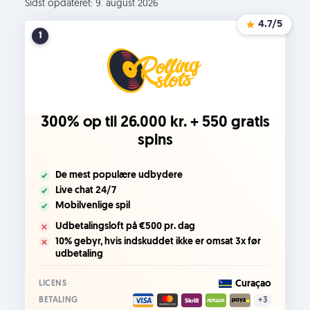
Sidst opdateret: 9. august 2026
4.7/5
1
300% op til 26.000 kr. + 550 gratis
spins
De mest populære udbydere
Live chat 24/7
Mobilvenlige spil
Udbetalingsloft på €500 pr. dag
10% gebyr, hvis indskuddet ikke er omsat 3x før
udbetaling
Curaçao
LICENS
BETALING
+3