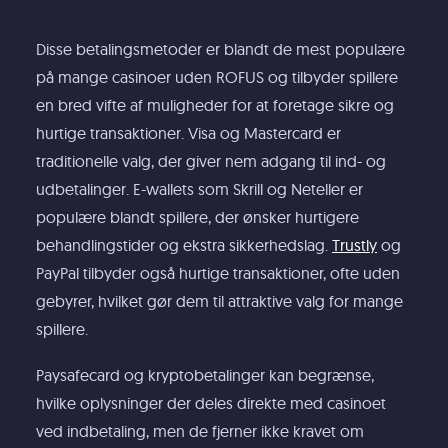
Disse betalingsmetoder er blandt de mest populære
på mange casinoer uden ROFUS og tilbyder spillere
en bred vifte af muligheder for at foretage sikre og
hurtige transaktioner. Visa og Mastercard er
traditionelle valg, der giver nem adgang til ind- og
udbetalinger. E-wallets som Skrill og Neteller er
populære blandt spillere, der ønsker hurtigere
behandlingstider og ekstra sikkerhedslag.
Trustly
og
PayPal tilbyder også hurtige transaktioner, ofte uden
gebyrer, hvilket gør dem til attraktive valg for mange
spillere.
Paysafecard og kryptobetalinger kan begrænse,
hvilke oplysninger der deles direkte med casinoet
ved indbetaling, men de fjerner ikke kravet om