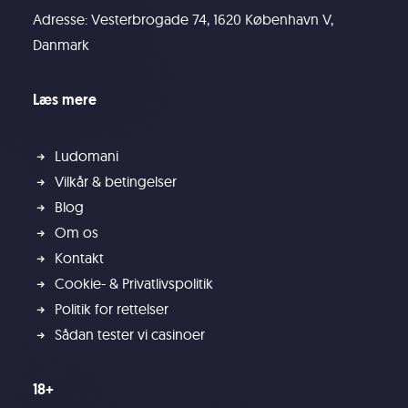
Adresse: Vesterbrogade 74, 1620 København V,
Danmark
Læs mere
Ludomani
Vilkår & betingelser
Blog
Om os
Kontakt
Cookie- & Privatlivspolitik
Politik for rettelser
Sådan tester vi casinoer
18+