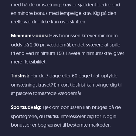
med hårde omsætningskrav er sjældent bedre end
en mindre bonus med lempelige krav. Kig på den
reelle værdi – ikke kun overskriften.
Hvis bonussen kræver minimum
Minimums-odds:
odds på 2.00 pr. væddemål, er det sværere at spille
fri end ved minimum 1.50. Lavere minimumskrav giver
mere fleksibilitet.
Har du 7 dage eller 60 dage til at opfylde
Tidsfrist:
omsætningskravet? En kort tidsfrist kan tvinge dig til
at placere forhastede væddemål.
Tjek om bonussen kan bruges på de
Sportsudvalg:
sportsgrene, du faktisk interesserer dig for. Nogle
bonusser er begrænset til bestemte markeder.