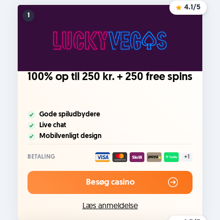
4.1/5
1
100% op til 250 kr. + 250 free spins
Gode spiludbydere
Live chat
Mobilvenligt design
BETALING
+1
Besøg casino
Læs anmeldelse