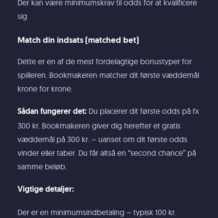
Der kan være minimumskrav til odds for at kvalificere
sig
Match din indsats (matched bet)
Dette er en af de mest fordelagtige bonustyper for
spilleren. Bookmakeren matcher dit første væddemål
krone for krone.
Du placerer dit første odds på fx
Sådan fungerer det:
300 kr. Bookmakeren giver dig herefter et gratis
væddemål på 300 kr. – uanset om dit første odds
vinder eller taber. Du får altså en “second chance” på
samme beløb.
Vigtige detaljer:
Der er en minimumsindbetaling – typisk 100 kr.