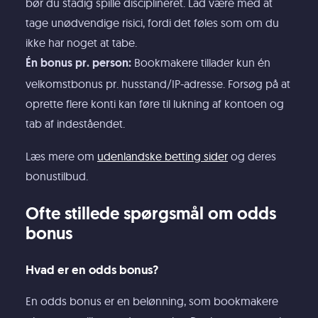
bør du stadig spille disciplineret. Lad være med at
tage unødvendige risici, fordi det føles som om du
ikke har noget at tabe.
Bookmakere tillader kun én
Én bonus pr. person:
velkomstbonus pr. husstand/IP-adresse. Forsøg på at
oprette flere konti kan føre til lukning af kontoen og
tab af indeståendet.
Læs mere om
udenlandske betting sider
og deres
bonustilbud.
Ofte stillede spørgsmål om odds
bonus
Hvad er en odds bonus?
En odds bonus er en belønning, som bookmakere