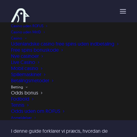
Casino uden ROFUS
Casino uden MitID
Casino
Udenlandske casino free spins uden indbetaling
Odds bonus
Free spins bonuskode
Nye casinoer
Live Casino
En odds bonus er den belønning, du modtager som
Mobil casino
ny spiller hos en bookmaker. Bonussen giver dig
Spillemaskiner
Betalingsmetoder
ekstra spillepenge eller gratis væddemål, som du kan
Betting
bruge til at teste bookmakerens odds og marked –
Odds bonus
Fodbold
ofte helt uden risiko. Men ikke alle bonusser er lige
Tennis
gode, og reglerne varierer markant fra bookmaker til
Odds uden om ROFUS
bookmaker.
Anmeldelser
I denne guide forklarer vi præcis, hvordan de