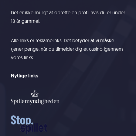
Det er ikke muligt at oprette en profil hvis du er under
18 år gammel.
Alle links er reklamelinks. Det betyder at vi måske
tjener penge, når du tilmelder dig et casino igennem
vores links.
Nyttige links