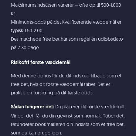
Maksimumsindsatsen varierer – ofte op til 500-1.000
kr.
Minimums-odds på det kvalificerende væddemål er
typisk 1.50-2.00
Det matchede free bet har som regel en udløbsdato
på 7-30 dage
Risikofri første væddemål
Med denne bonus får du dit indskud tilbage som et
free bet, hvis dit første væddemål taber. Det er i
praksis en forsikring på dit første odds.
Du placerer dit første væddemål.
Sådan fungerer det:
Vinder det, får du din gevinst som normalt. Taber det,
refunderer bookmakeren din indsats som et free bet,
som du kan bruge igen.