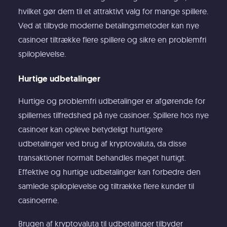
hvilket gør dem til et attraktivt valg for mange spillere.
Ved at tilbyde moderne betalingsmetoder kan nye
casinoer tiltrække flere spillere og sikre en problemfri
spiloplevelse.
Hurtige udbetalinger
Hurtige og problemfri udbetalinger er afgørende for
spillernes tilfredshed på nye casinoer. Spillere hos nye
casinoer kan opleve betydeligt hurtigere
udbetalinger ved brug af kryptovaluta, da disse
transaktioner normalt behandles meget hurtigt.
Effektive og hurtige udbetalinger kan forbedre den
samlede spiloplevelse og tiltrække flere kunder til
casinoerne.
Brugen af kryptovaluta til udbetalinger tilbyder