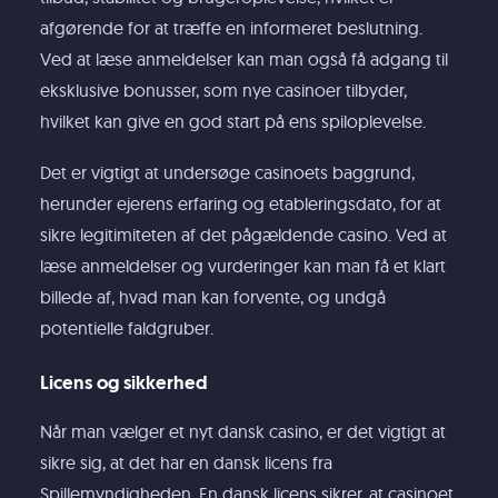
afgørende for at træffe en informeret beslutning.
Ved at læse anmeldelser kan man også få adgang til
eksklusive bonusser, som nye casinoer tilbyder,
hvilket kan give en god start på ens spiloplevelse.
Det er vigtigt at undersøge casinoets baggrund,
herunder ejerens erfaring og etableringsdato, for at
sikre legitimiteten af det pågældende casino. Ved at
læse anmeldelser og vurderinger kan man få et klart
billede af, hvad man kan forvente, og undgå
potentielle faldgruber.
Licens og sikkerhed
Når man vælger et nyt dansk casino, er det vigtigt at
sikre sig, at det har en dansk licens fra
Spillemyndigheden. En dansk licens sikrer, at casinoet