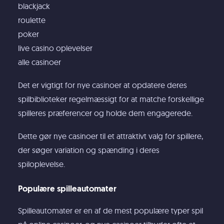
blackjack
roulette
poker
live casino oplevelser
alle casinoer
Det er vigtigt for nye casinoer at opdatere deres
spilbiblioteker regelmæssigt for at matche forskellige
spilleres præferencer og holde dem engagerede.
Dette gør nye casinoer til et attraktivt valg for spillere,
der søger variation og spænding i deres
spiloplevelse.
Populære spilleautomater
Spilleautomater er en af de mest populære typer spil