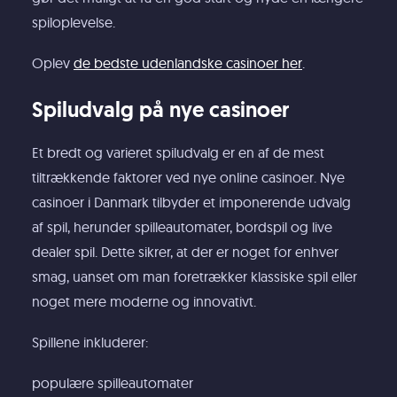
spiloplevelse.
Oplev
de bedste udenlandske casinoer her
.
Spiludvalg på nye casinoer
Et bredt og varieret spiludvalg er en af de mest
tiltrækkende faktorer ved nye online casinoer. Nye
casinoer i Danmark tilbyder et imponerende udvalg
af spil, herunder spilleautomater, bordspil og live
dealer spil. Dette sikrer, at der er noget for enhver
smag, uanset om man foretrækker klassiske spil eller
noget mere moderne og innovativt.
Spillene inkluderer:
populære spilleautomater