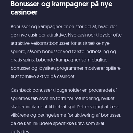
Bonusser og kampagner på nye
casinoer
Bonusser og kampagner er en stor del af, hvad der
gør nye casinoer attraktive. Nye casinoer tilbyder ofte
attraktive velkomstbonusser for at tiltrække nye
spillere, såsom bonusser ved første indbetaling og
gratis spins. Løbende kampagner som daglige
bonusser og loyalitetsprogrammer motiverer spillere
til at forblive aktive på casinoet.
Cashback bonusser tilbageholder en procentdel af
spillernes tab som en form for refundering, hvilket
skaber incitament til fortsat spil. Det er vigtigt at læse
vilkårene og betingelserne før aktivering af bonusser,
da de kan inkludere specifikke krav, som skal
opfyldes.