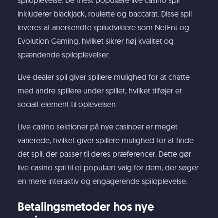
spiloplevelse. De mest populære live casino spil
inkluderer blackjack, roulette og baccarat. Disse spil
leveres af anerkendte spiludviklere som NetEnt og
Evolution Gaming, hvilket sikrer høj kvalitet og
spændende spiloplevelser.
Live dealer spil giver spillere mulighed for at chatte
med andre spillere under spillet, hvilket tilføjer et
socialt element til oplevelsen.
Live casino sektioner på nye casinoer er meget
varierede, hvilket giver spillere mulighed for at finde
det spil, der passer til deres præferencer. Dette gør
live casino spil til et populært valg for dem, der søger
en mere interaktiv og engagerende spiloplevelse.
Betalingsmetoder hos nye