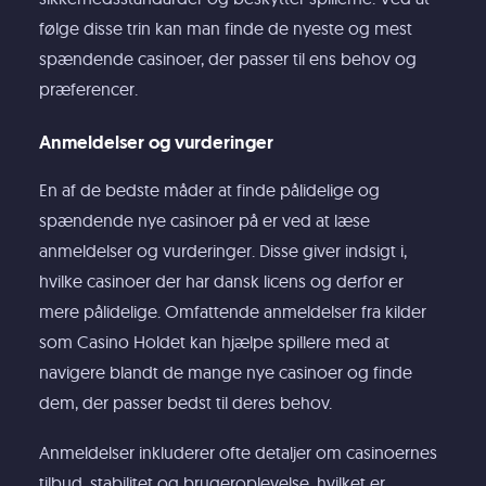
følge disse trin kan man finde de nyeste og mest
spændende casinoer, der passer til ens behov og
præferencer.
Anmeldelser og vurderinger
En af de bedste måder at finde pålidelige og
spændende nye casinoer på er ved at læse
anmeldelser og vurderinger. Disse giver indsigt i,
hvilke casinoer der har dansk licens og derfor er
mere pålidelige. Omfattende anmeldelser fra kilder
som Casino Holdet kan hjælpe spillere med at
navigere blandt de mange nye casinoer og finde
dem, der passer bedst til deres behov.
Anmeldelser inkluderer ofte detaljer om casinoernes
tilbud, stabilitet og brugeroplevelse, hvilket er