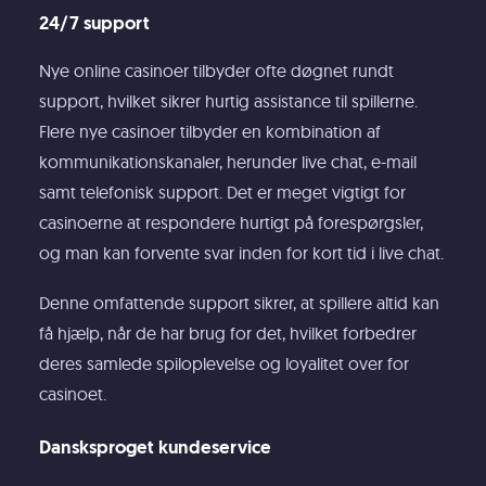
24/7 support
Nye online casinoer tilbyder ofte døgnet rundt
support, hvilket sikrer hurtig assistance til spillerne.
Flere nye casinoer tilbyder en kombination af
kommunikationskanaler, herunder live chat, e-mail
samt telefonisk support. Det er meget vigtigt for
casinoerne at respondere hurtigt på forespørgsler,
og man kan forvente svar inden for kort tid i live chat.
Denne omfattende support sikrer, at spillere altid kan
få hjælp, når de har brug for det, hvilket forbedrer
deres samlede spiloplevelse og loyalitet over for
casinoet.
Dansksproget kundeservice