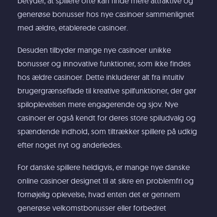
betyder, at spillere ofte kan finde mere attraktive og
generøse bonusser hos nye casinoer sammenlignet
med ældre, etablerede casinoer.
Desuden tilbyder mange nye casinoer unikke
bonusser og innovative funktioner, som ikke findes
hos ældre casinoer. Dette inkluderer alt fra intuitiv
brugergrænseflade til kreative spilfunktioner, der gør
spiloplevelsen mere engagerende og sjov. Nye
casinoer er også kendt for deres store spiludvalg og
spændende indhold, som tiltrækker spillere på udkig
efter noget nyt og anderledes.
For danske spillere heldigvis, er mange nye danske
online casinoer designet til at sikre en problemfri og
fornøjelig oplevelse, hvad enten det er gennem
generøse velkomstbonusser eller forbedret