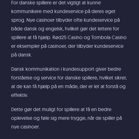
For danske spillere er det vigtigt at kunne
kommunikere med kundeservice på deres eget
sprog. Nye casinoer tilbyder ofte kundeservice på
både dansk og engelsk, hvilket gør det lettere for
spillere at få hjælp. Rød25 Casino og Tombola Casino
er eksempler på casinoer, der tilbyder kundeservice
på dansk.
Dansk kommunikation i kundesupport giver bedre
forståelse og service for danske spillere, hvilket sikrer,
at de kan få hjælp på en måde, der er let at forstå og
effektiv.
Dette gør det muligt for spillere at få en bedre
oplevelse og føle sig mere trygge, når de spiller på
nye casinoer.