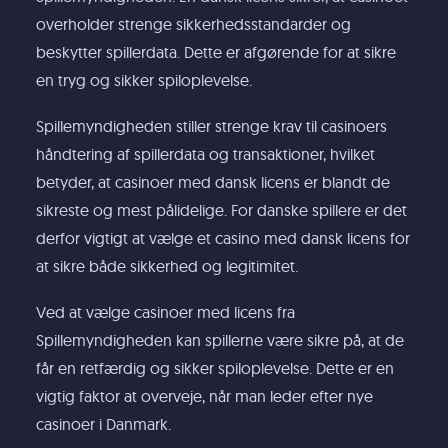
overholder strenge sikkerhedsstandarder og
beskytter spillerdata. Dette er afgørende for at sikre
en tryg og sikker spiloplevelse.
Spillemyndigheden stiller strenge krav til casinoers
håndtering af spillerdata og transaktioner, hvilket
betyder, at casinoer med dansk licens er blandt de
sikreste og mest pålidelige. For danske spillere er det
derfor vigtigt at vælge et casino med dansk licens for
at sikre både sikkerhed og legitimitet.
Ved at vælge casinoer med licens fra
Spillemyndigheden kan spillerne være sikre på, at de
får en retfærdig og sikker spiloplevelse. Dette er en
vigtig faktor at overveje, når man leder efter nye
casinoer i Danmark.