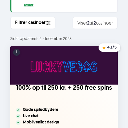
.
tester
Viser
af
casinoer
Filtrer casinoer
2
2
Sidst opdateret: 2. december 2025
4.1/5
1
100% op til 250 kr. + 250 free spins
Gode spiludbydere
Live chat
Mobilvenligt design