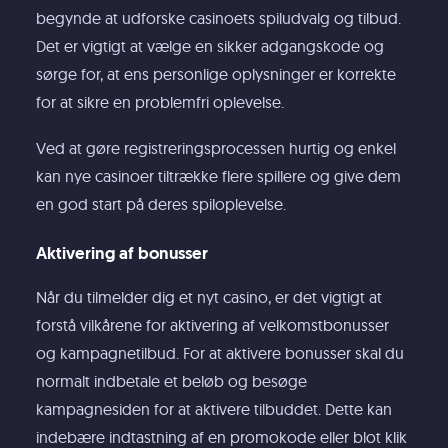
begynde at udforske casinoets spiludvalg og tilbud.
Det er vigtigt at vælge en sikker adgangskode og
sørge for, at ens personlige oplysninger er korrekte
for at sikre en problemfri oplevelse.
Ved at gøre registreringsprocessen hurtig og enkel
kan nye casinoer tiltrække flere spillere og give dem
en god start på deres spiloplevelse.
Aktivering af bonusser
Når du tilmelder dig et nyt casino, er det vigtigt at
forstå vilkårene for aktivering af velkomstbonusser
og kampagnetilbud. For at aktivere bonusser skal du
normalt indbetale et beløb og besøge
kampagnesiden for at aktivere tilbuddet. Dette kan
indebære indtastning af en promokode eller blot klik