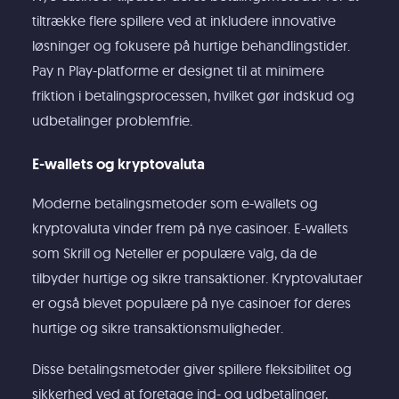
tiltrække flere spillere ved at inkludere innovative
løsninger og fokusere på hurtige behandlingstider.
Pay n Play-platforme er designet til at minimere
friktion i betalingsprocessen, hvilket gør indskud og
udbetalinger problemfrie.
E-wallets og kryptovaluta
Moderne betalingsmetoder som e-wallets og
kryptovaluta vinder frem på nye casinoer. E-wallets
som Skrill og Neteller er populære valg, da de
tilbyder hurtige og sikre transaktioner. Kryptovalutaer
er også blevet populære på nye casinoer for deres
hurtige og sikre transaktionsmuligheder.
Disse betalingsmetoder giver spillere fleksibilitet og
sikkerhed ved at foretage ind- og udbetalinger,