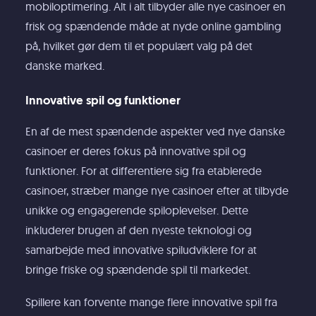
mobiloptimering. Alt i alt tilbyder alle nye casinoer en
frisk og spændende måde at nyde online gambling
på, hvilket gør dem til et populært valg på det
danske marked.
Innovative spil og funktioner
En af de mest spændende aspekter ved nye danske
casinoer er deres fokus på innovative spil og
funktioner. For at differentiere sig fra etablerede
casinoer, stræber mange nye casinoer efter at tilbyde
unikke og engagerende spiloplevelser. Dette
inkluderer brugen af den nyeste teknologi og
samarbejde med innovative spiludviklere for at
bringe friske og spændende spil til markedet.
Spillere kan forvente mange flere innovative spil fra