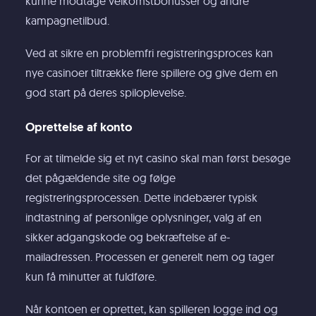
kunne modtage velkomstbonusser og andre
kampagnetilbud.
Ved at sikre en problemfri registreringsproces kan
nye casinoer tiltrække flere spillere og give dem en
god start på deres spiloplevelse.
Oprettelse af konto
For at tilmelde sig et nyt casino skal man først besøge
det pågældende site og følge
registreringsprocessen. Dette indebærer typisk
indtastning af personlige oplysninger, valg af en
sikker adgangskode og bekræftelse af e-
mailadressen. Processen er generelt nem og tager
kun få minutter at fuldføre.
Når kontoen er oprettet, kan spilleren logge ind og