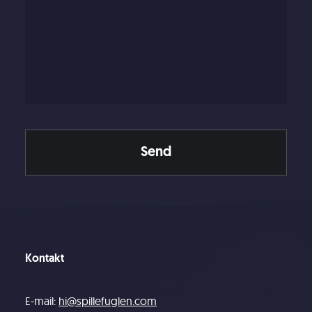
Kontakt
E-mail:
hi@spillefuglen.com