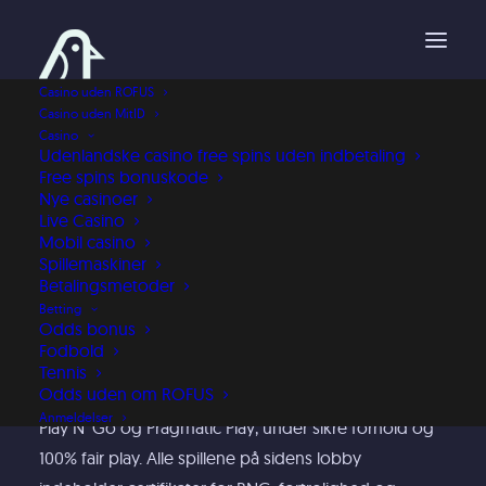
Casino uden ROFUS
Casino uden MitID
Casino
Udenlandske casino free spins uden indbetaling
Casino999
Free spins bonuskode
Nye casinoer
Live Casino
Mobil casino
Casino999 fra Infiton Ltd. er licenseret og reguleret af
Spillemaskiner
de danske spillemyndigheder, med hovedkontor og
Betalingsmetoder
kundeservice i Danmark. Man kan altså spille på et
Betting
Odds bonus
officielt dansk drevet casino, som indeholder langt
Fodbold
de fleste spil inden for slots og live casino. Spillene
Tennis
Odds uden om ROFUS
opereres af internationale spil studier som NetEnt,
Anmeldelser
Play N’ Go og Pragmatic Play, under sikre forhold og
100% fair play. Alle spillene på sidens lobby