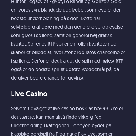
Hunter, Legacy of Egypt, Le Bandit og Gonzo’s Gold
er i vores syn, blandt de udgivelser, som leverer den
bedste underholdning på siden. Dette har
selvfølgelig at gøre med den generelle spiloplevelse
som gives i spillene, samt en generel høj grafisk
kvalitet. Spillenes RTP spiller en rolle i kvaliteten og
skaber et billede af, hvor stor drop rates chancerne er
i spillene. Derfor er det klart at de spil med højest RTP
også er de bedste spil, at udføre væddemål på, da
de giver bedre chance for gevinst.
Live Casino
Selvom udvalget af live casino hos Casino999 ikke er
det største, kan man altså finde virkelig fed
underholdning i kategorien. Lobbyen byder på
klassiske bordspil fra Pragmatic Play Live, som er