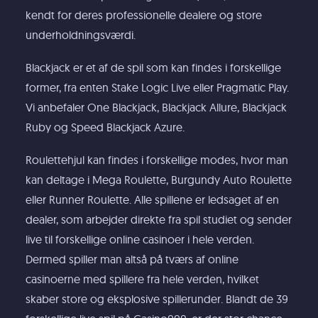
kendt for deres professionelle dealere og store
underholdningsværdi.
Blackjack er et af de spil som kan findes i forskellige
former, fra enten Stake Logic Live eller Pragmatic Play.
Vi anbefaler One Blackjack, Blackjack Allure, Blackjack
Ruby og Speed Blackjack Azure.
Roulettehjul kan findes i forskellige modes, hvor man
kan deltage i Mega Roulette, Burgundy Auto Roulette
eller Runner Roulette. Alle spillene er ledsaget af en
dealer, som arbejder direkte fra spil studiet og sender
live til forskellige online casinoer i hele verden.
Dermed spiller man altså på tværs af online
casinoerne med spillere fra hele verden, hvilket
skaber store og eksplosive spillerunder. Blandt de 39