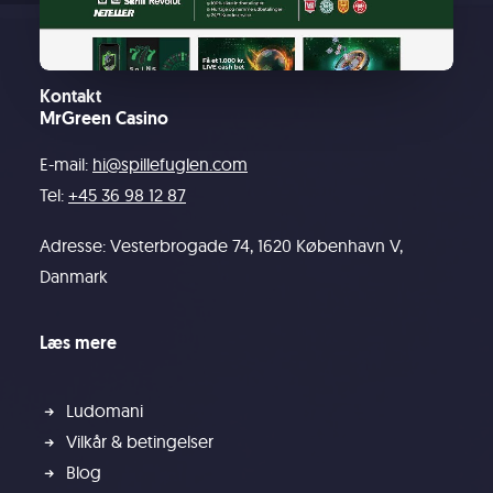
Kontakt
MrGreen Casino
E-mail:
hi@spillefuglen.com
Tel:
+45 36 98 12 87
Adresse: Vesterbrogade 74, 1620 København V,
Danmark
Læs mere
Ludomani
Vilkår & betingelser
Blog