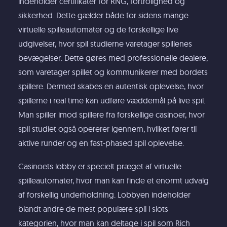
indeholder certifikater for RNG, fortrolighed og
sikkerhed. Dette gælder både for sidens mange
virtuelle spilleautomater og de forskellige live
udgivelser, hvor spil studierne varetager spillenes
bevægelser. Dette gøres med professionelle dealere,
som varetager spillet og kommunikerer med bordets
spillere. Dermed skabes en autentisk oplevelse, hvor
spillerne i real time kan udføre væddemål på live spil.
Man spiller imod spillere fra forskellige casinoer, hvor
spil studiet også opererer igennem, hvilket fører til
aktive runder og en fast-phased spil oplevelse.
Casinoets lobby er specielt præget af virtuelle
spilleautomater, hvor man kan finde et enormt udvalg
af forskellig underholdning. Lobbyen indeholder
blandt andre de mest populære spil i slots
kategorien, hvor man kan deltage i spil som Rich