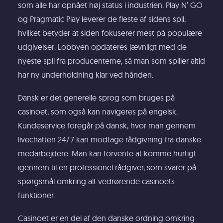
som alle har opnået høj status i industrien. Play N’ GO
og Pragmatic Play leverer de fleste af sidens spil,
hvilket betyder at siden fokuserer mest på populære
udgivelser. Lobbyen opdateres jævnligt med de
nyeste spil fra producenterne, så man som spiller altid
har ny underholdning klar ved hånden.
Dansk er det generelle sprog som bruges på
casinoet, som også kan navigeres på engelsk.
Kundeservice foregår på dansk, hvor man gennem
livechatten 24/7 kan modtage rådgivning fra danske
medarbejdere. Man kan forvente at komme hurtigt
igennem til en professionel rådgiver, som svarer på
spørgsmål omkring alt vedrørende casinoets
funktioner.
Casinoet er en del af den danske ordning omkring