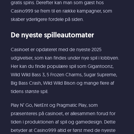
gratis spins. Derefter kan man som gæst hos
Casino999 se frem til en række kampagner, som
skaber yderligere fordele på siden.
De nyeste spilleautomater
Casinoet er opdateret med de nyeste 2025
udgivelser, som kan findes under nye spil i lobbyen.
Her kan du finde populære spil som Gigantoonz,
Wild Wild Bass 3, 5 Frozen Charms, Sugar Supreme,
Big Bass Crash, Wild Wild Bison og mange flere af
tidens største spil.
Play N’ Go, NetEnt og Pragmatic Play, som
præsenteres på casinoet, er allesammen forud for
tiden i produktionen af spil og gamedesign. Dette
betyder at Casino999 altid er først med de nyeste