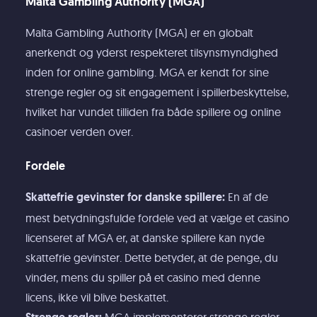
Malta Gambling Authority (MGA)
Malta Gambling Authority (MGA) er en globalt
anerkendt og yderst respekteret tilsynsmyndighed
inden for online gambling. MGA er kendt for sine
strenge regler og sit engagement i spillerbeskyttelse,
hvilket har vundet tilliden fra både spillere og online
casinoer verden over.
Fordele
En af de
Skattefrie gevinster for danske spillere:
mest betydningsfulde fordele ved at vælge et casino
licenseret af MGA er, at danske spillere kan nyde
skattefrie gevinster. Dette betyder, at de penge, du
vinder, mens du spiller på et casino med denne
licens, ikke vil blive beskattet.
MGA implementerer strenge regler,