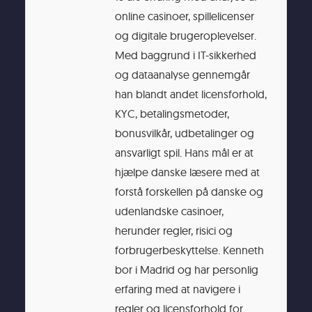
online casinoer, spillelicenser
og digitale brugeroplevelser.
Med baggrund i IT-sikkerhed
og dataanalyse gennemgår
han blandt andet licensforhold,
KYC, betalingsmetoder,
bonusvilkår, udbetalinger og
ansvarligt spil. Hans mål er at
hjælpe danske læsere med at
forstå forskellen på danske og
udenlandske casinoer,
herunder regler, risici og
forbrugerbeskyttelse. Kenneth
bor i Madrid og har personlig
erfaring med at navigere i
regler og licensforhold for