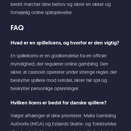
bedst matcher dine behov og sikrer en sikker og
fornøjelig online spiloplevelse.
FAQ
Hvad er en spillelicens, og hvorfor er den vigtig?
En spillelicens er en godkendelse fra en officiel
myndighed, der regulerer online gambling. Den
sikrer, at casinoet opererer under strenge regler, der
beskytter spillere mod svindel, sikrer fair spil og
beskytter personlige oplysninger.
Hvilken licens er bedst for danske spillere?
Valget afhænger af dine prioriteter. Malta Gambling
Authority (MGA) og Estlands Skatte- og Toldstyrelse