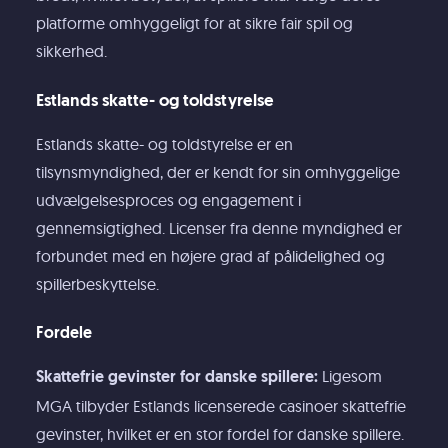
platforme omhyggeligt for at sikre fair spil og
sikkerhed.
Estlands skatte- og toldstyrelse
Estlands skatte- og toldstyrelse er en
tilsynsmyndighed, der er kendt for sin omhyggelige
udvælgelsesproces og engagement i
gennemsigtighed. Licenser fra denne myndighed er
forbundet med en højere grad af pålidelighed og
spillerbeskyttelse.
Fordele
Ligesom
Skattefrie gevinster for danske spillere:
MGA tilbyder Estlands licenserede casinoer skattefrie
gevinster, hvilket er en stor fordel for danske spillere.