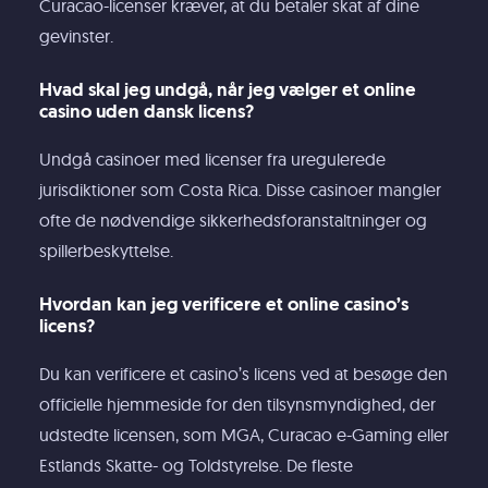
Curacao-licenser kræver, at du betaler skat af dine
gevinster.
Hvad skal jeg undgå, når jeg vælger et online
casino uden dansk licens?
Undgå casinoer med licenser fra uregulerede
jurisdiktioner som Costa Rica. Disse casinoer mangler
ofte de nødvendige sikkerhedsforanstaltninger og
spillerbeskyttelse.
Hvordan kan jeg verificere et online casino’s
licens?
Du kan verificere et casino’s licens ved at besøge den
officielle hjemmeside for den tilsynsmyndighed, der
udstedte licensen, som MGA, Curacao e-Gaming eller
Estlands Skatte- og Toldstyrelse. De fleste