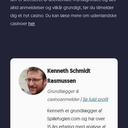
altid anmeldelser og vilkår grundigt, før du tilmelder
dig et nyt casino. Du kan læse mere om udenlandske
casinoer
her
.
Kenneth Schmidt
Rasmussen
Grundlægger &
casinoanmelder |
Se fuld profil
Kenneth er grundlægger af
Spillefuglen.com og har over
15 års erfaring med analyse af