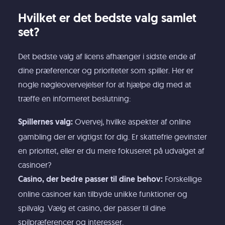
Hvilket er det bedste valg samlet
set?
Det bedste valg af licens afhænger i sidste ende af
dine præferencer og prioriteter som spiller. Her er
nogle nøgleovervejelser for at hjælpe dig med at
træffe en informeret beslutning:
Overvej, hvilke aspekter af online
Spillernes valg:
gambling der er vigtigst for dig. Er skattefrie gevinster
en prioritet, eller er du mere fokuseret på udvalget af
casinoer?
Forskellige
Casino, der bedre passer til dine behov:
online casinoer kan tilbyde unikke funktioner og
spilvalg. Vælg et casino, der passer til dine
spilpræferencer og interesser.