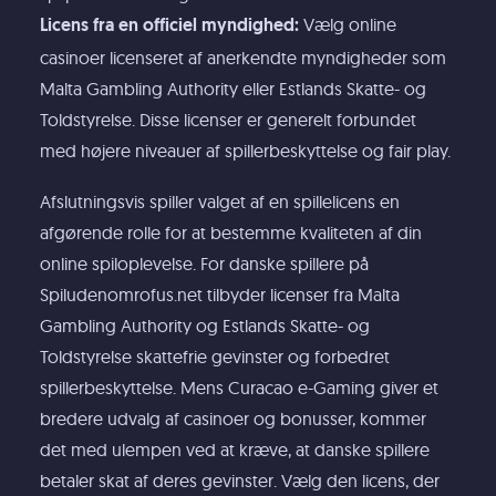
Vælg online
Licens fra en officiel myndighed:
casinoer licenseret af anerkendte myndigheder som
Malta Gambling Authority eller Estlands Skatte- og
Toldstyrelse. Disse licenser er generelt forbundet
med højere niveauer af spillerbeskyttelse og fair play.
Afslutningsvis spiller valget af en spillelicens en
afgørende rolle for at bestemme kvaliteten af din
online spiloplevelse. For danske spillere på
Spiludenomrofus.net tilbyder licenser fra Malta
Gambling Authority og Estlands Skatte- og
Toldstyrelse skattefrie gevinster og forbedret
spillerbeskyttelse. Mens Curacao e-Gaming giver et
bredere udvalg af casinoer og bonusser, kommer
det med ulempen ved at kræve, at danske spillere
betaler skat af deres gevinster. Vælg den licens, der