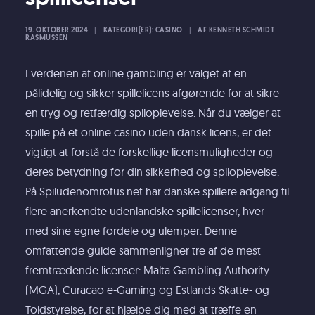
|
|
19. OKTOBER 2024
KATEGORI(ER):
CASINO
AF
KENNETH SCHMIDT
RASMUSSEN
I verdenen af online gambling er valget af en
pålidelig og sikker spillelicens afgørende for at sikre
en tryg og retfærdig spiloplevelse. Når du vælger at
spille på et online casino uden dansk licens, er det
vigtigt at forstå de forskellige licensmuligheder og
deres betydning for din sikkerhed og spiloplevelse.
På Spiludenomrofus.net har danske spillere adgang til
flere anerkendte udenlandske spillelicenser, hver
med sine egne fordele og ulemper. Denne
omfattende guide sammenligner tre af de mest
fremtrædende licenser: Malta Gambling Authority
(MGA), Curacao e-Gaming og Estlands Skatte- og
Toldstyrelse, for at hjælpe dig med at træffe en