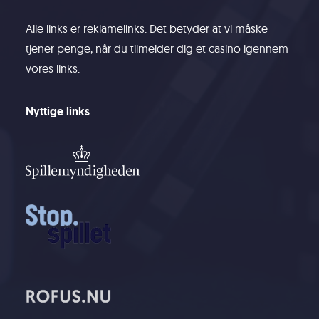
Alle links er reklamelinks. Det betyder at vi måske
tjener penge, når du tilmelder dig et casino igennem
vores links.
Nyttige links