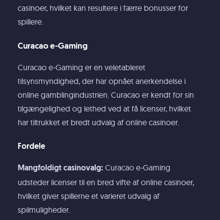
casinoer, hvilket kan resultere i færre bonusser for
spillere.
Curacao e-Gaming
Curacao e-Gaming er en veletableret
tilsynsmyndighed, der har opnået anerkendelse i
online gamblingindustrien. Curacao er kendt for sin
tilgængelighed og lethed ved at få licenser, hvilket
har tiltrukket et bredt udvalg af online casinoer.
Fordele
Curacao e-Gaming
Mangfoldigt casinovalg:
udsteder licenser til en bred vifte af online casinoer,
hvilket giver spillerne et varieret udvalg af
spilmuligheder.