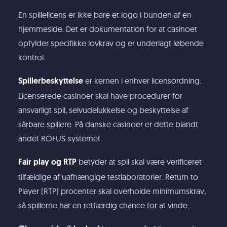
En spillelicens er ikke bare et logo i bunden af en
hjemmeside. Det er dokumentation for at casinoet
opfylder specifikke lovkrav og er underlagt løbende
kontrol.
er kernen i enhver licensordning.
Spillerbeskyttelse
Licenserede casinoer skal have procedurer for
ansvarligt spil, selvudelukkelse og beskyttelse af
sårbare spillere. På danske casinoer er dette blandt
andet ROFUS-systemet.
betyder at spil skal være verificeret
Fair play og RTP
tilfældige af uafhængige testlaboratorier. Return to
Player (RTP) procenter skal overholde minimumskrav,
så spillerne har en retfærdig chance for at vinde.