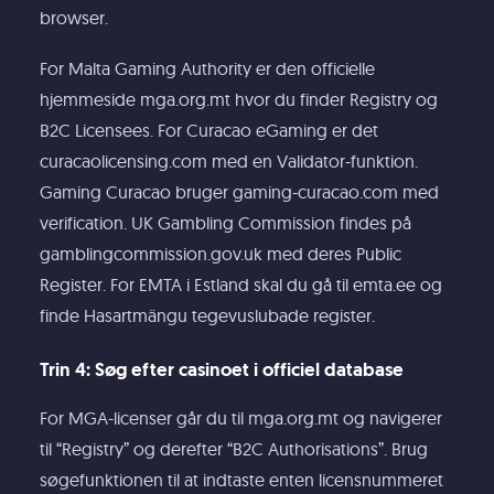
browser.
For Malta Gaming Authority er den officielle
hjemmeside mga.org.mt hvor du finder Registry og
B2C Licensees. For Curacao eGaming er det
curacaolicensing.com med en Validator-funktion.
Gaming Curacao bruger gaming-curacao.com med
verification. UK Gambling Commission findes på
gamblingcommission.gov.uk med deres Public
Register. For EMTA i Estland skal du gå til emta.ee og
finde Hasartmängu tegevuslubade register.
Trin 4: Søg efter casinoet i officiel database
For MGA-licenser går du til mga.org.mt og navigerer
til “Registry” og derefter “B2C Authorisations”. Brug
søgefunktionen til at indtaste enten licensnummeret