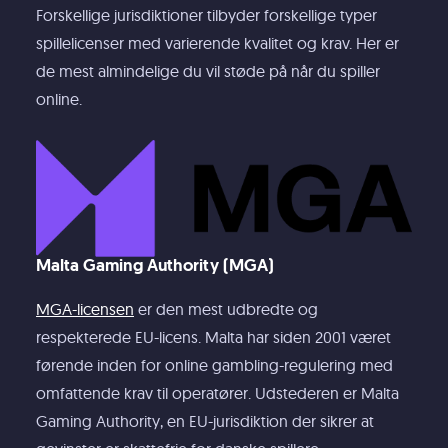
Forskellige jurisdiktioner tilbyder forskellige typer
spillelicenser med varierende kvalitet og krav. Her er
de mest almindelige du vil støde på når du spiller
online.
Malta Gaming Authority (MGA)
MGA-licensen
er den mest udbredte og
respekterede EU-licens. Malta har siden 2001 været
førende inden for online gambling-regulering med
omfattende krav til operatører. Udstederen er Malta
Gaming Authority, en EU-jurisdiktion der sikrer at