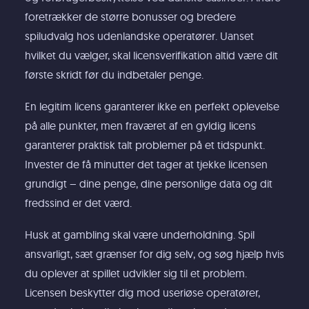
foretrækker de større bonusser og bredere
spiludvalg hos udenlandske operatører. Uanset
hvilket du vælger, skal licensverifikation altid være dit
første skridt før du indbetaler penge.
En legitim licens garanterer ikke en perfekt oplevelse
på alle punkter, men fraværet af en gyldig licens
garanterer praktisk talt problemer på et tidspunkt.
Invester de få minutter det tager at tjekke licensen
grundigt – dine penge, dine personlige data og dit
fredssind er det værd.
Husk at gambling skal være underholdning. Spil
ansvarligt, sæt grænser for dig selv, og søg hjælp hvis
du oplever at spillet udvikler sig til et problem.
Licensen beskytter dig mod useriøse operatører,