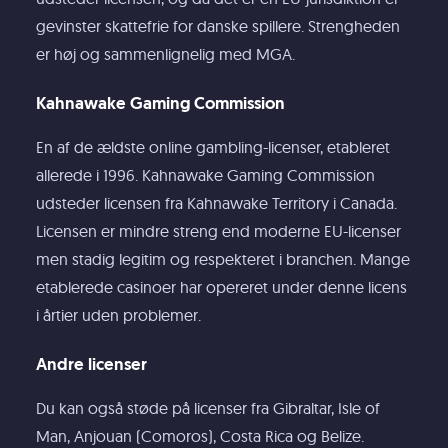
gevinster skattefrie for danske spillere. Strengheden
er høj og sammenlignelig med MGA.
Kahnawake Gaming Commission
En af de ældste online gambling-licenser, etableret
allerede i 1996. Kahnawake Gaming Commission
udsteder licensen fra Kahnawake Territory i Canada.
Licensen er mindre streng end moderne EU-licenser
men stadig legitim og respekteret i branchen. Mange
etablerede casinoer har opereret under denne licens
i årtier uden problemer.
Andre licenser
Du kan også støde på licenser fra Gibraltar, Isle of
Man, Anjouan (Comoros), Costa Rica og Belize.