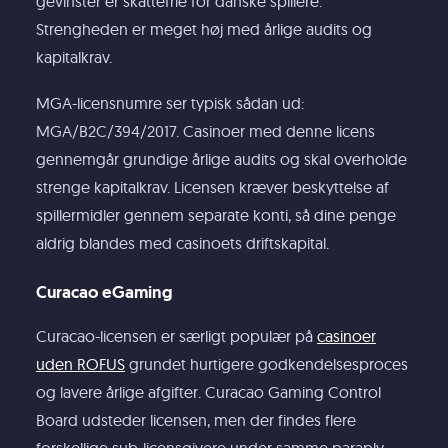
gevinster er skattefrie for danske spillere.
Strengheden er meget høj med årlige audits og
kapitalkrav.
MGA-licensnumre ser typisk sådan ud:
MGA/B2C/394/2017. Casinoer med denne licens
gennemgår grundige årlige audits og skal overholde
strenge kapitalkrav. Licensen kræver beskyttelse af
spillermidler gennem separate konti, så dine penge
aldrig blandes med casinoets driftskapital.
Curacao eGaming
Curacao-licensen er særligt populær på
casinoer
uden ROFUS
grundet hurtigere godkendelsesproces
og lavere årlige afgifter. Curacao Gaming Control
Board udsteder licensen, men der findes flere
forskellige sub-licensgivere under samme paraply.