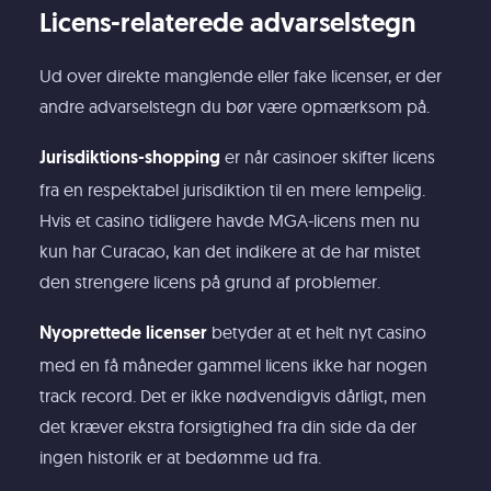
Licens-relaterede advarselstegn
Ud over direkte manglende eller fake licenser, er der
andre advarselstegn du bør være opmærksom på.
er når casinoer skifter licens
Jurisdiktions-shopping
fra en respektabel jurisdiktion til en mere lempelig.
Hvis et casino tidligere havde MGA-licens men nu
kun har Curacao, kan det indikere at de har mistet
den strengere licens på grund af problemer.
betyder at et helt nyt casino
Nyoprettede licenser
med en få måneder gammel licens ikke har nogen
track record. Det er ikke nødvendigvis dårligt, men
det kræver ekstra forsigtighed fra din side da der
ingen historik er at bedømme ud fra.