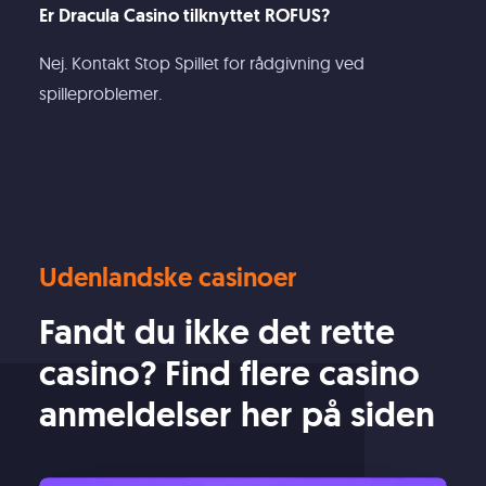
Er Dracula Casino tilknyttet ROFUS?
Nej. Kontakt Stop Spillet for rådgivning ved
spilleproblemer.
Udenlandske casinoer
Fandt du ikke det rette
casino? Find flere casino
anmeldelser her på siden