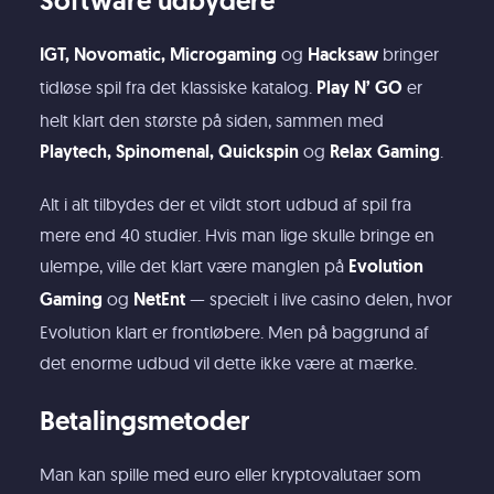
Software udbydere
og
bringer
IGT, Novomatic, Microgaming
Hacksaw
tidløse spil fra det klassiske katalog.
er
Play N’ GO
helt klart den største på siden, sammen med
og
.
Playtech, Spinomenal, Quickspin
Relax Gaming
Alt i alt tilbydes der et vildt stort udbud af spil fra
mere end 40 studier. Hvis man lige skulle bringe en
ulempe, ville det klart være manglen på
Evolution
og
— specielt i live casino delen, hvor
Gaming
NetEnt
Evolution klart er frontløbere. Men på baggrund af
det enorme udbud vil dette ikke være at mærke.
Betalingsmetoder
Man kan spille med euro eller kryptovalutaer som