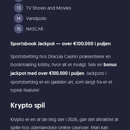
TV Shows and Movies
Vandpolo
NASCAR
Sportsbook Jackpot — over €100.000 i puljen
Sportsbetting hos Dracula Casino præsenterer en
bookmaking lobby, hvor alt er muligt. Selv en
bonus
. Jackpots i
jackpot med over €100.000 i puljen
sportsbetting er en sjælden art, som langt fra er et
typisk feature!
Krypto spil
Krypto er en af de ting der i 2026, gør det attraktivt at
spille hos udenlandske online casinoer. Man kan