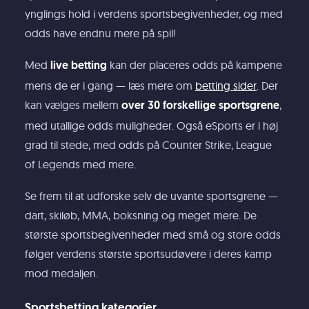
ynglings hold i verdens sportsbegivenheder, og med
odds have endnu mere på spil!
Med
kan der placeres odds på kampene
live betting
mens de er i gang — læs mere om
betting sider
. Der
kan vælges mellem
,
over 30 forskellige sportsgrene
med utallige odds muligheder. Også eSports er i høj
grad til stede, med odds på Counter Strike, League
of Legends med mere.
Se frem til at udforske selv de uvante sportsgrene —
dart, skiløb, MMA, boksning og meget mere. De
største sportsbegivenheder med små og store odds
følger verdens største sportsudøvere i deres kamp
mod medaljen.
Sportsbetting kategorier