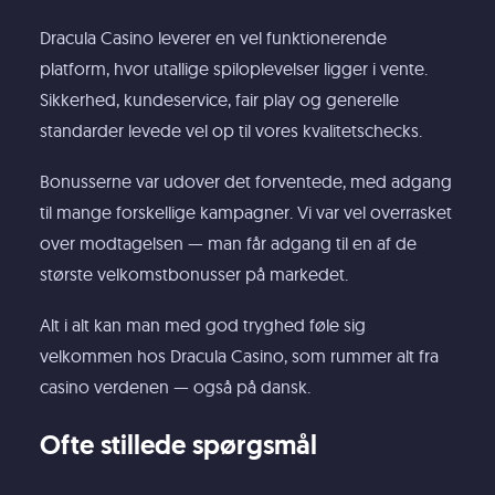
Dracula Casino leverer en vel funktionerende
platform, hvor utallige spiloplevelser ligger i vente.
Sikkerhed, kundeservice, fair play og generelle
standarder levede vel op til vores kvalitetschecks.
Bonusserne var udover det forventede, med adgang
til mange forskellige kampagner. Vi var vel overrasket
over modtagelsen — man får adgang til en af de
største velkomstbonusser på markedet.
Alt i alt kan man med god tryghed føle sig
velkommen hos Dracula Casino, som rummer alt fra
casino verdenen — også på dansk.
Ofte stillede spørgsmål