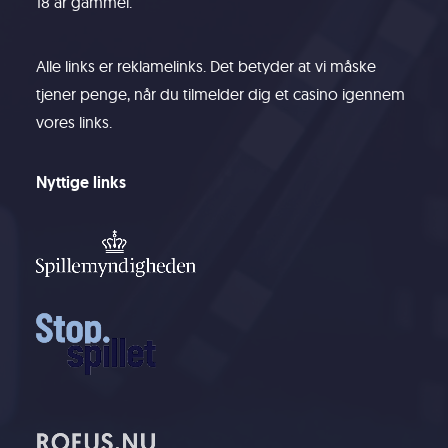
18 år gammel.
Alle links er reklamelinks. Det betyder at vi måske
tjener penge, når du tilmelder dig et casino igennem
vores links.
Nyttige links