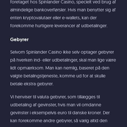
foretaget hos Spinlander Casino, specielt ved brug af
almindelige bankoverførsler. Hvis man benytter sig af
enten kryptovalutaer eller e-wallets, kan der
forekomme hurtigere leverancer af udbetalinger.
Gebyrer
Selvom Spinlander Casino ikke selv optager gebyrer
på hverken ind- eller udbetalinger, skal man lige være
lidt opmærksom. Man kan nemlig, baseret på den
valgte betalingstjeneste, komme ud for at skulle
betale ekstra gebyrer.
Vi henviser til valuta gebyrer, som tillægges til
udbetaling af gevinster, hvis man vil omdanne
gevinster i eksempelvis euro til danske kroner. Der
kan forekomme andre gebyrer, så vælg altid den