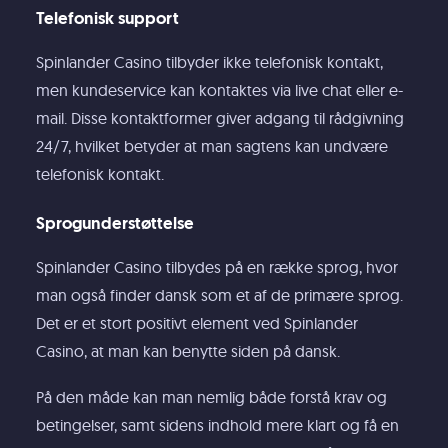
Telefonisk support
Spinlander Casino tilbyder ikke telefonisk kontakt,
men kundeservice kan kontaktes via live chat eller e-
mail. Disse kontaktformer giver adgang til rådgivning
24/7, hvilket betyder at man sagtens kan undvære
telefonisk kontakt.
Sprogunderstøttelse
Spinlander Casino tilbydes på en række sprog, hvor
man også finder dansk som et af de primære sprog.
Det er et stort positivt element ved Spinlander
Casino, at man kan benytte siden på dansk.
På den måde kan man nemlig både forstå krav og
betingelser, samt sidens indhold mere klart og få en