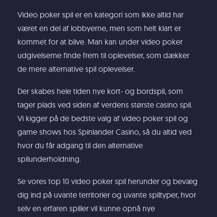
Video poker spil er en kategori som ikke altid har
været en del af lobbyerne, men som helt klart er
kommet for at blive. Man kan under video poker
udgivelserne finde frem til oplevelser, som dækker
de mere alternative spil oplevelser.
Der skabes hele tiden nye kort- og bordspil, som
tager plads ved siden af verdens største casino spil.
Vi kigger på de bedste valg af video poker spil og
game shows hos Spinlander Casino, så du altid ved
hvor du får adgang til den alternative
spilunderholdning.
Se vores top 10 video poker spil herunder og bevæg
dig ind på uvante territorier og uvante spiltyper, hvor
selv en erfaren spiller vil kunne opnå nye