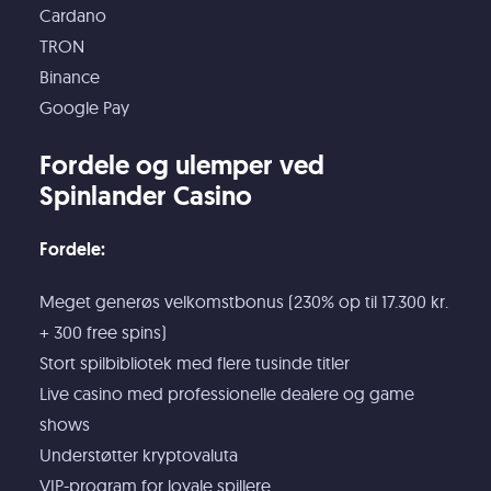
Cardano
TRON
Binance
Google Pay
Fordele og ulemper ved
Spinlander Casino
Fordele:
Meget generøs velkomstbonus (230% op til 17.300 kr.
+ 300 free spins)
Stort spilbibliotek med flere tusinde titler
Live casino med professionelle dealere og game
shows
Understøtter kryptovaluta
VIP-program for loyale spillere