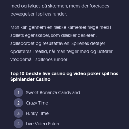
med og følges på skærmen, mens der foretages
bevægelser i spillets runder.
Man kan gennem en række kameraer følge med i
spillets egenskaber, som dækker dealeren,
spillebordet og resultattavlen. Spillenes detaljer
opdateres i realtid, når man følger med og udfører
væddemål i spillenes runder.
Top 10 bedste live casino og video poker spil hos
Spinlander Casino
Sweet Bonanza Candyland
Crazy Time
Funky Time
Live Video Poker