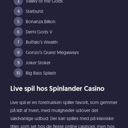
Valley of the Gods
Starburst
Bonanza Billion
Demi Gods V
Buffalo’s Wealth
Gonzo’s Quest Megaways
Joker Stoker
Big Bass Splash
Live spil hos Spinlander Casino
Live spil er en foretrukken spiller favorit, som gemmer
på lidt af hvert, med muligheder udover det
sædvanlige udbud. Der kan spilles med på klassiske
titler, som set hos de fleste online casinoer, men hos