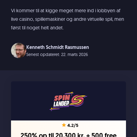
Vi kommer til at kigge meget mere ind i lobbyen af
live casino, spillemaskiner og andre virtuelle spil, men
først til noget helt andet.
Kenneth Schmidt Rasmussen
Senest opdateret: 22. marts 2026
4.2/5
250% op til 20.300 kr. + 500 free