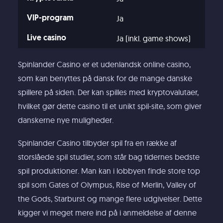
Ja
VIP-program
Ja (inkl. game shows)
Live casino
Spinlander Casino er et udenlandsk online casino,
som kan benyttes på dansk for de mange danske
spillere på siden. Der kan spilles med kryptovalutaer,
hvilket gør dette casino til et unikt spil-site, som giver
danskerne nye muligheder.
Spinlander Casino tilbyder spil fra en række af
storslåede spil studier, som står bag tidernes bedste
spil produktioner. Man kan i lobbyen finde store top
spil som Gates of Olympus, Rise of Merlin, Valley of
the Gods, Starburst og mange flere udgivelser. Dette
kigger vi meget mere ind på i anmeldelse af denne