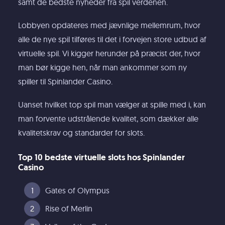
samt de bedste nyheder fra spil verdenen.
Lobbyen opdateres med jævnlige mellemrum, hvor
alle de nye spil tilføres til det i forvejen store udbud af
virtuelle spil. Vi kigger herunder på præcist der, hvor
man bør kigge hen, når man ankommer som ny
spiller til Spinlander Casino.
Uanset hvilket top spil man vælger at spille med i, kan
man forvente udstrålende kvalitet, som dækker alle
kvalitetskrav og standarder for slots.
Top 10 bedste virtuelle slots hos Spinlander
Casino
Gates of Olympus
Rise of Merlin