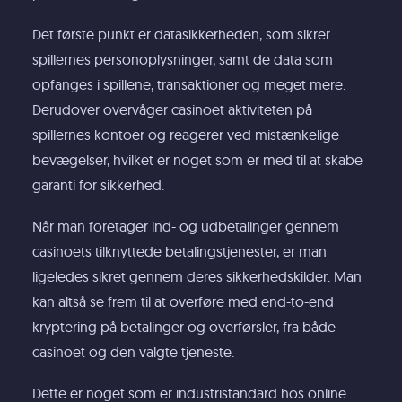
Det første punkt er datasikkerheden, som sikrer
spillernes personoplysninger, samt de data som
opfanges i spillene, transaktioner og meget mere.
Derudover overvåger casinoet aktiviteten på
spillernes kontoer og reagerer ved mistænkelige
bevægelser, hvilket er noget som er med til at skabe
garanti for sikkerhed.
Når man foretager ind- og udbetalinger gennem
casinoets tilknyttede betalingstjenester, er man
ligeledes sikret gennem deres sikkerhedskilder. Man
kan altså se frem til at overføre med end-to-end
kryptering på betalinger og overførsler, fra både
casinoet og den valgte tjeneste.
Dette er noget som er industristandard hos online