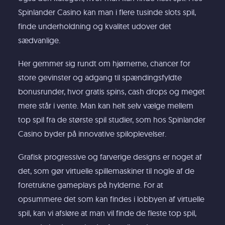
Spinlander Casino kan man i flere tusinde slots spil,
finde underholdning og kvalitet udover det
sædvanlige.
Her gemmer sig rundt om hjørnerne, chancer for
store gevinster og adgang til spændingsfyldte
bonusrunder, hvor gratis spins, cash drops og meget
mere står i vente. Man kan helt selv vælge mellem
top spil fra de største spil studier, som hos Spinlander
Casino byder på innovative spiloplevelser.
Grafisk progressive og farverige designs er noget af
det, som gør virtuelle spillemaskiner til nogle af de
foretrukne gameplays på hylderne. For at
opsummere det som kan findes i lobbyen af virtuelle
spil, kan vi afsløre at man vil finde de fleste top spil,