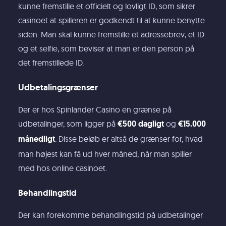
kunne fremstille et officielt og lovligt ID, som sikrer
casinoet at spilleren er godkendt til at kunne benytte
siden. Man skal kunne fremstille et adressebrev, et ID
og et selfie, som beviser at man er den person på
det fremstillede ID.
Udbetalingsgrænser
Der er hos Spinlander Casino en grænse på
udbetalinger, som ligger på
og
€500 dagligt
€15.000
. Disse beløb er altså de grænser for, hvad
månedligt
man højest kan få ud hver måned, når man spiller
med hos online casinoet.
Behandlingstid
Der kan forekomme behandlingstid på udbetalinger