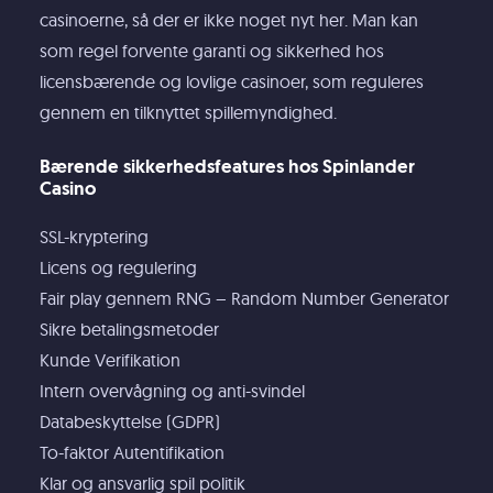
casinoerne, så der er ikke noget nyt her. Man kan
som regel forvente garanti og sikkerhed hos
licensbærende og lovlige casinoer, som reguleres
gennem en tilknyttet spillemyndighed.
Bærende sikkerhedsfeatures hos Spinlander
Casino
SSL-kryptering
Licens og regulering
Fair play gennem RNG – Random Number Generator
Sikre betalingsmetoder
Kunde Verifikation
Intern overvågning og anti-svindel
Databeskyttelse (GDPR)
To-faktor Autentifikation
Klar og ansvarlig spil politik