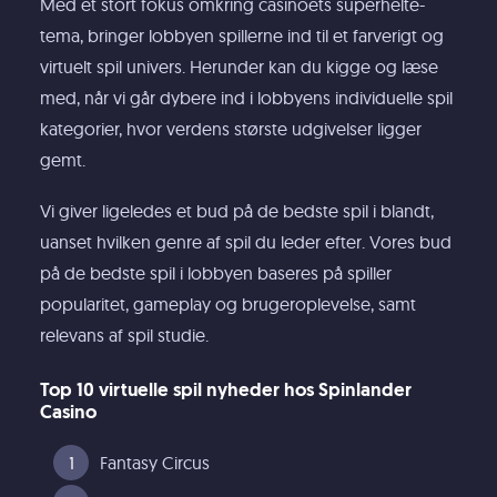
Med et stort fokus omkring casinoets superhelte-
tema, bringer lobbyen spillerne ind til et farverigt og
virtuelt spil univers. Herunder kan du kigge og læse
med, når vi går dybere ind i lobbyens individuelle spil
kategorier, hvor verdens største udgivelser ligger
gemt.
Vi giver ligeledes et bud på de bedste spil i blandt,
uanset hvilken genre af spil du leder efter. Vores bud
på de bedste spil i lobbyen baseres på spiller
popularitet, gameplay og brugeroplevelse, samt
relevans af spil studie.
Top 10 virtuelle spil nyheder hos Spinlander
Casino
Fantasy Circus