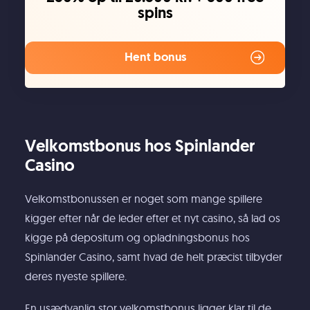
spins
Hent bonus
Velkomstbonus hos Spinlander
Casino
Velkomstbonussen er noget som mange spillere
kigger efter når de leder efter et nyt casino, så lad os
kigge på depositum og opladningsbonus hos
Spinlander Casino, samt hvad de helt præcist tilbyder
deres nyeste spillere.
En usædvanlig stor velkomstbonus ligger klar til de