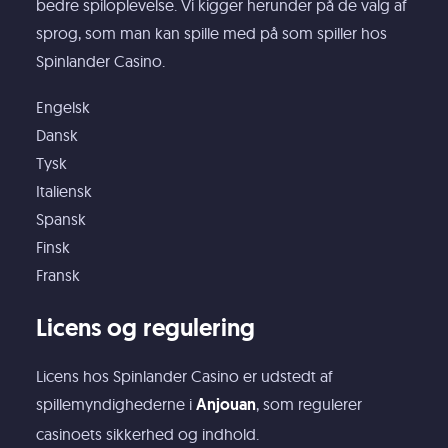
bedre spiloplevelse. Vi kigger herunder på de valg af
sprog, som man kan spille med på som spiller hos
Spinlander Casino.
Engelsk
Dansk
Tysk
Italiensk
Spansk
Finsk
Fransk
Licens og regulering
Licens hos Spinlander Casino er udstedt af
spillemyndighederne i
, som regulerer
Anjouan
casinoets sikkerhed og indhold.