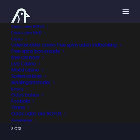
Casino uden ROFUS
Casino uden MitID
Casino
Udenlandske casino free spins uden indbetaling
Spinlander Casino
Free spins bonuskode
Nye casinoer
anmeldelse
Live Casino
Mobil casino
Spillemaskiner
Betalingsmetoder
Hop med ind i underholdningsverdenen bag
Betting
Spinlander Casino, i en lobby som gemmer mange
Odds bonus
Fodbold
forskellige tricks i ærmet. Man kan gennem bonus
Tennis
opleve fordele fra start eller som belønning ved
Odds uden om ROFUS
aktivitet på siden, gennem spil på de mange virtuelle
Anmeldelser
slots.