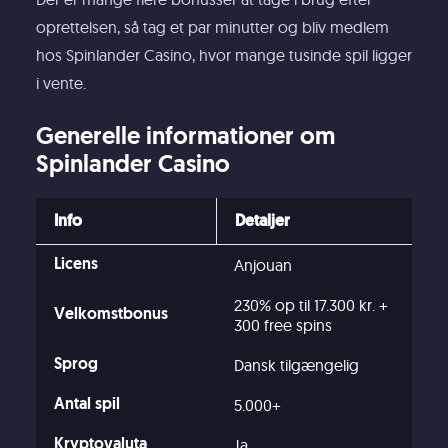
oprettelsen, så tag et par minutter og bliv medlem
hos Spinlander Casino, hvor mange tusinde spil ligger
i vente.
Generelle informationer om
Spinlander Casino
Info
Detaljer
Anjouan
Licens
230% op til 17.300 kr. +
Velkomstbonus
300 free spins
Dansk tilgængelig
Sprog
5.000+
Antal spil
Ja
Kryptovaluta