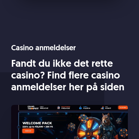
Casino anmeldelser
Fandt du ikke det rette
casino? Find flere casino
anmeldelser her på siden