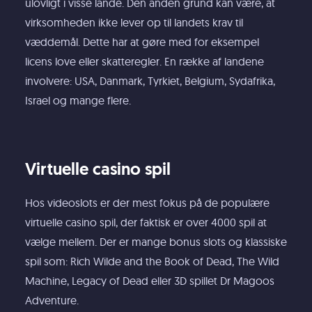
ulovligt i visse lande. Den anden grund kan være, at
virksomheden ikke lever op til landets krav til
væddemål. Dette har at gøre med for eksempel
licens love eller skatteregler. En række af landene
involvere: USA, Danmark, Tyrkiet, Belgium, Sydafrika,
Israel og mange flere.
Virtuelle casino spil
Hos videoslots er der mest fokus på de populære
virtuelle casino spil, der faktisk er over 4000 spil at
vælge mellem. Der er mange bonus slots og klassiske
spil som: Rich Wilde and the Book of Dead, The Wild
Machine, Legacy of Dead eller 3D spillet Dr Magoos
Adventure.