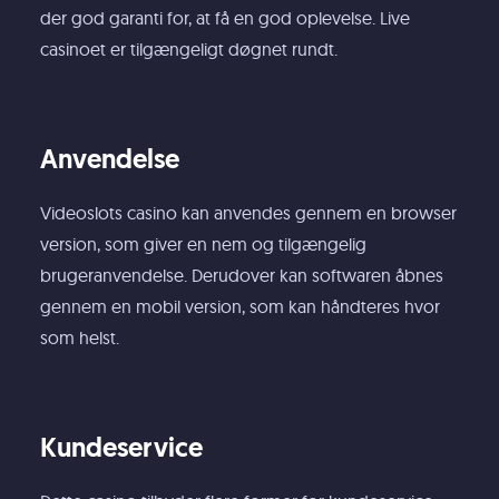
der god garanti for, at få en god oplevelse. Live
casinoet er tilgængeligt døgnet rundt.
Anvendelse
Videoslots casino kan anvendes gennem en browser
version, som giver en nem og tilgængelig
brugeranvendelse. Derudover kan softwaren åbnes
gennem en mobil version, som kan håndteres hvor
som helst.
Kundeservice