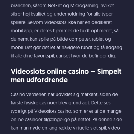
branchen, såsom NetEnt og Microgaming, hvilket
sikrer høj kvalitet og underholdning for alle typer
spillere. Selvom Videoslots ikke har en dedikeret
mobil app, er deres hjemmeside fuldt optimeret, så
du nemt kan spille på både computer, tablet og
mobil. Det gør det let at navigere rundt og få adgang
til alle dine favoritspil, uanset hvor du befinder dig.
Videoslots online casino – Simpelt
men udfordrende
Casino verdenen har udviklet sig markant, siden de
første fysiske casinoer blev grundlagt. Dette ses
tydeligt på Videoslots casino, som er et af de mange
online casinoer tilgængelige på nettet. På denne side
kan man nyde en lang række virtuelle slot spil, video