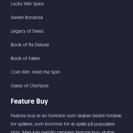
Lucky Win Spins
Sweet Bonanza
Legacy of Dead
Book of Ra Deluxe
Book of Fallen
Coin Win: Hold the Spin
Gates of Olympus
Feature Buy
Feature buy er en funktion som skaber bedre fordele
for spillere, som kommer for at spille på populære
slots. Man kan nemlig gennem feature buy, skabe