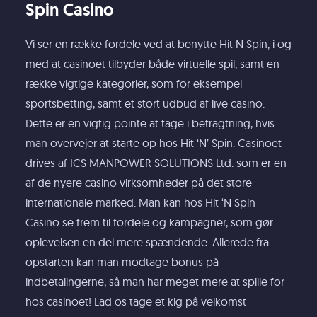
Spin Casino
Vi ser en række fordele ved at benytte Hit N Spin, i og
med at casinoet tilbyder både virtuelle spil, samt en
række vigtige kategorier, som for eksempel
sportsbetting, samt et stort udbud af live casino.
Dette er en vigtig pointe at tage i betragtning, hvis
man overvejer at starte op hos Hit ‘N’ Spin. Casinoet
drives af ICS MANPOWER SOLUTIONS Ltd. som er en
af de nyere casino virksomheder på det store
internationale marked. Man kan hos Hit ‘N Spin
Casino se frem til fordele og kampagner, som gør
oplevelsen en del mere spændende. Allerede fra
opstarten kan man modtage bonus på
indbetalingerne, så man har meget mere at spille for
hos casinoet! Lad os tage et kig på velkomst