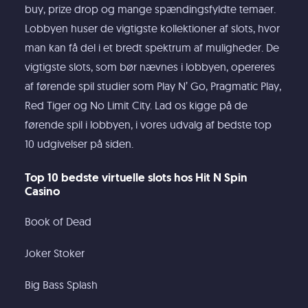
buy, prize drop og mange spændingsfyldte temaer.
Lobbyen huser de vigtigste kollektioner af slots, hvor
man kan få del i et bredt spektrum af muligheder. De
vigtigste slots, som bør nævnes i lobbyen, opereres
af førende spil studier som Play N’ Go, Pragmatic Play,
Red Tiger og No Limit City. Lad os kigge på de
førende spil i lobbyen, i vores udvalg af bedste top
10 udgivelser på siden.
Top 10 bedste virtuelle slots hos Hit N Spin
Casino
Book of Dead
Joker Stoker
Big Bass Splash