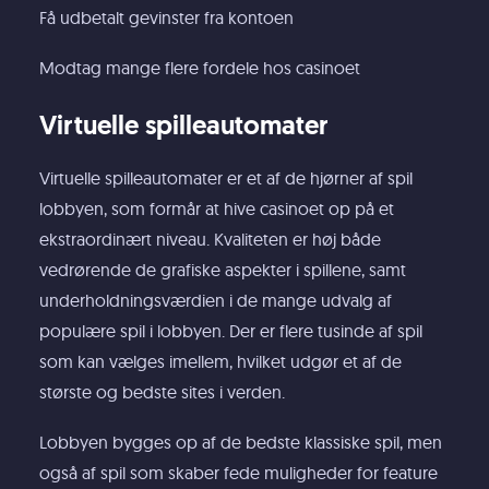
Få udbetalt gevinster fra kontoen
Modtag mange flere fordele hos casinoet
Virtuelle spilleautomater
Virtuelle spilleautomater er et af de hjørner af spil
lobbyen, som formår at hive casinoet op på et
ekstraordinært niveau. Kvaliteten er høj både
vedrørende de grafiske aspekter i spillene, samt
underholdningsværdien i de mange udvalg af
populære spil i lobbyen. Der er flere tusinde af spil
som kan vælges imellem, hvilket udgør et af de
største og bedste sites i verden.
Lobbyen bygges op af de bedste klassiske spil, men
også af spil som skaber fede muligheder for feature