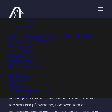
Casino uden ROFUS
Casino uden MitID
Casino
Udenlandske casino free spins uden indbetaling
Hit N’ Spin Casino
Free spins bonuskode
Nye casinoer
anmeldelse
Live Casino
Mobil casino
Spillemaskiner
Hit N’ Spin Casino er et af vor tids største online
Betalingsmetoder
casinoer, hvor du kan spille for rigtige penge og få
Betting
Odds bonus
del i den bedste underholdning og de helt store
Fodbold
gevinster. Det første budskab omkring HitNSpin er
Tennis
Odds uden om ROFUS
helt klart, at vi har at gøre med en side, som formår at
Anmeldelser
udbygge en varieret spille lobby. Der står helt store
top slots klar på hylderne, i lobbyen som er