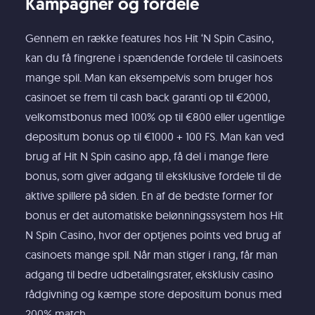
Kampagner og fordele
Gennem en række features hos Hit ‘N Spin Casino,
kan du få fingrene i spændende fordele til casinoets
mange spil. Man kan eksempelvis som bruger hos
casinoet se frem til cash back garanti op til €2000,
velkomstbonus med 100% op til €800 eller ugentlige
depositum bonus op til €1000 + 100 FS. Man kan ved
brug af Hit N Spin casino app, få del i mange flere
bonus, som giver adgang til eksklusive fordele til de
aktive spillere på siden. En af de bedste former for
bonus er det automatiske belønningssystem hos Hit
N Spin Casino, hvor der optjenes points ved brug af
casinoets mange spil. Når man stiger i rang, får man
adgang til bedre udbetalingsrater, eksklusiv casino
rådgivning og kæmpe store depositum bonus med
200% match.