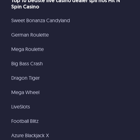
Top 10 bedste live casino dealer spil hos Hit N
Spin Casino
Sweet Bonanza Candyland
German Roulette
Mega Roulette
Big Bass Crash
Dragon Tiger
Mega Wheel
LiveSlots
Football Blitz
Azure Blackjack X