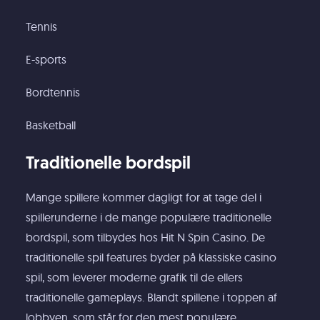
Tennis
E-sports
Bordtennis
Basketball
Traditionelle bordspil
Mange spillere kommer dagligt for at tage del i
spillerunderne i de mange populære traditionelle
bordspil, som tilbydes hos Hit N Spin Casino. De
traditionelle spil features byder på klassiske casino
spil, som leverer moderne grafik til de ellers
traditionelle gameplays. Blandt spillene i toppen af
lobbyen, som står for den mest populære