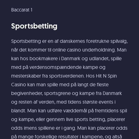
Baccarat 1
Sportsbetting
Sportsbetting er en af danskernes foretrukne spilvalg,
når det kommer til online casino underholdning. Man
kan hos bookmakere i Danmark og udlandet, spille
med på verdensomspændende kampe og
mesterskaber fra sportsverdenen. Hos Hit N Spin
Casino kan man spille med på langt de fleste
begivenheder, sportsgrene og kampe fra Danmark
og resten af verden, med tidens største events i
blandt. Man kan udføre væddemål på fremtidens spil
og kampe, eller gennem live sports betting, placerer
odds imens spillene er i gang. Man kan placerer odds
på mange forskellige resultater i kampene, og altså