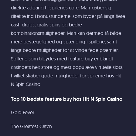
direkte adgang til spillenes core. Man køber sig
direkte ind i bonusrunderne, som byder på langt flere
cash drops, gratis spins og bedre
kombinationsmuligheder. Man kan dermed få både
mere bevægelighed og spænding i spillene, samt
langt bedre muligheder for at vinde fede præmier.
Spillene som tilbydes med feature buy er blandt
casinoets helt store og mest populære virtuelle slots,
hvilket skaber gode muligheder for spillerne hos Hit
N Spin Casino.
Top 10 bedste feature buy hos Hit N Spin Casino
Gold Fever
The Greatest Catch