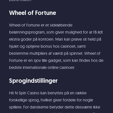
Wheel of Fortune
Wheel of Fortune er et sideløbende
belønningsprogram, som giver mulighed for at få lidt
ekstra goder på kontoen. Man kan prøve sit held på
hjulet og optjene bonus hos casinoet, samt
bestemme multipliers af værdi på spinnet. Wheel of
Fortune er en sjov lille gadget, som kan findes hos de
bedste internationale online casinoer.
Sprogindstillinger
Hit N Spin Casino kan benyttes på en række
forskellige sprog, hvilket giver fordele for nogle
spillere. For danskerne betyder dette desværre ikke