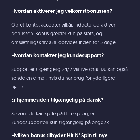
Hvordan aktiverer jeg velkomstbonussen?
Opret konto, accepter vilkår, indbetal og aktiver
bonussen. Bonus gælder kun på slots, og
omsætningskrav skal opfyldes inden for 5 dage.
Hvordan kontakter jeg kundesupport?
Support er tilgængelig 24/7 via live chat. Du kan også
sende en e-mail, hvis du har brug for yderligere
hjælp.
Er hjemmesiden tilgængelig på dansk?
Selvom du kan spille på flere sprog, er
kundesupporten kun tilgængelig på engelsk.
Hvilken bonus tilbyder Hit N’ Spin til nye