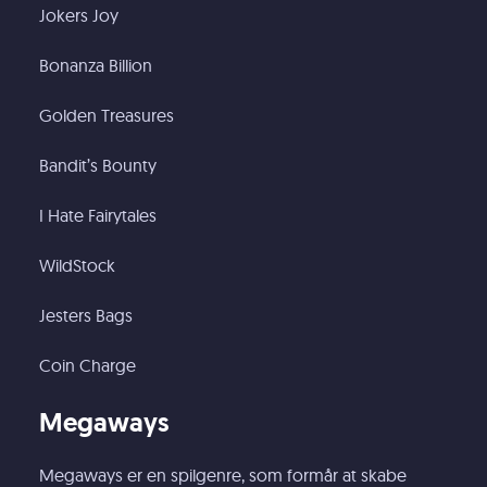
Jokers Joy
Bonanza Billion
Golden Treasures
Bandit’s Bounty
I Hate Fairytales
WildStock
Jesters Bags
Coin Charge
Megaways
Megaways er en spilgenre, som formår at skabe