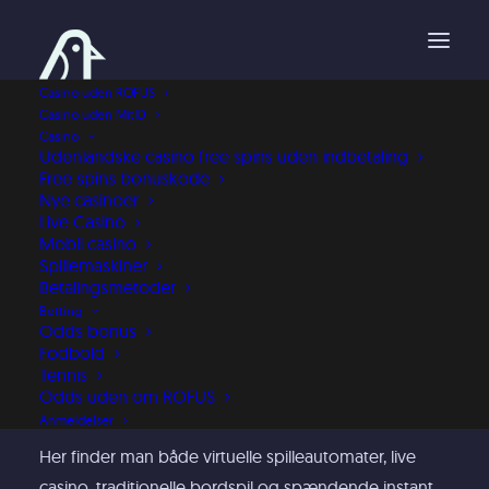
Casino uden ROFUS
Casino uden MitID
Casino
Udenlandske casino free spins uden indbetaling
SkyCrown Casino
Free spins bonuskode
Nye casinoer
Live Casino
Mobil casino
SkyCrown Casino er et officielt krypto casino, med
Spillemaskiner
massere af underholdning på hylderne. Mere end
Betalingsmetoder
Betting
6000 forskellige spil kan benyttes på siden, fra et
Odds bonus
stort udbud af spil producenter. Det er altså bare om
Fodbold
Tennis
at lede løs, blandt de mange forskellige spil i
Odds uden om ROFUS
lobbyen.
Anmeldelser
Her finder man både virtuelle spilleautomater, live
casino, traditionelle bordspil og spændende instant