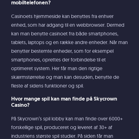
mobiltelefonen?
Casinoets hjemmeside kan benyttes fra enhver
enhed, som har adgang til en webbrowser. Dermed
kan man benytte casinoet fra både smartphones,
tablets, laptops og en række andre enheder. Når man
benytter bestemte enheder, som for eksempel
smartphones, oprettes der forbindelse til et
optimeret system. Her får man den rigtige
skærmstørrelse og man kan desuden, benytte de
fleste af sidens funktioner og spil.
Hvor mange spil kan man finde på Skycrown
Casino?
På Skycrown’s spil lobby kan man finde over 6000+
forskellige spil, produceret og leveret af 30+ af
industriens største spil studier. På siden får man