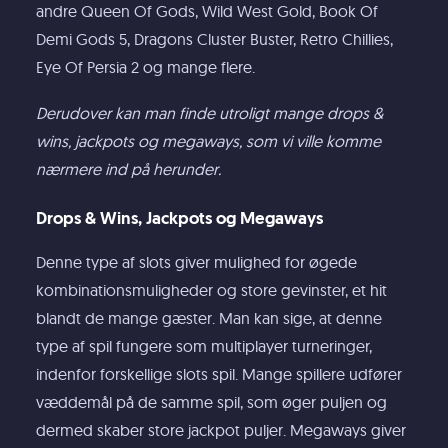
andre Queen Of Gods, Wild West Gold, Book Of
Demi Gods 5, Dragons Cluster Buster, Retro Chillies,
Eye Of Persia 2 og mange flere.
Derudover kan man finde utroligt mange drops &
wins, jackpots og megaways, som vi ville komme
nærmere ind på herunder.
Drops & Wins, Jackpots og Megaways
Denne type af slots giver mulighed for øgede
kombinationsmuligheder og store gevinster, et hit
blandt de mange gæster. Man kan sige, at denne
type af spil fungere som multiplayer turneringer,
indenfor forskellige slots spil. Mange spillere udfører
væddemål på de samme spil, som øger puljen og
dermed skaber store jackpot puljer. Megaways giver