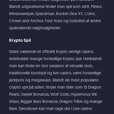
Blandt udgivelserne finder man spil som JetX, Plinko,
Minesweeper, Spaceman, Rocket Dice XY, Coins,
Crown and Anchor, Four Aces og tusindvis af andre
spændende valgmuligheder.
Krypto Spil
Siden værende et officielt krypto venligt casino,
indeholder mange forskellige krypto spil. Heriblandt
man kan finde en stor variation af virtuelle slots,
traditionelle bordspil og live casino, samt forskellige
jackpots og megaways. Blandt de mest populære
crypto spil på siden, finder man titler som 15 Dragon
Pearls, Sweet Bonanza, Wolf Gold, Hypernova 10K
Ways, Bigger Bass Bonanza, Dragon Tribe og mange
flere. Derudover kan man tage del i Live casino