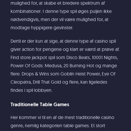
mulighed for, at skabe et bredere spektrum af
kombinationer. I denne type spil øges puljen ikke
nødvendigvis, men der vil være mulighed for, at
modtage hyppigere gevinster.
Dertil er der kun at sige, at denne type af casino spil
giver action for pengene og klart er værd at prøve af.
Find store jackpot spil som Disco Beats, 10001 Nights,
Power Of Gods: Medusa, 20 Burning Hot og mange
flere. Drops & Wins som Goblin Heist Power, Eye Of
Cleopatra, Drill That Gold og flere, kan ligeledes
findes i spil lobbyen.
Traditionelle Table Games
Her kommer vi til en af de mest traditionelle casino
genre, nemlig kategorien table games. Et stort