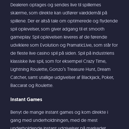
Dealeren optages og sendes live til spillernes
skærme, som direkte kan udfører væddemål på
spillene. Der er altså tale om optimerede og flydende
spil oplevelser, som giver adgang til et smooth
gameplay. Spil oplevelsen leveres af de førende
udviklere som Evolution og PramaticLive, som står for
de fleste live casino spil på siden. Spil på industriens
klassiske live spil, som for eksempel Crazy Time,
Lightning Roulette, Gonzo’s Treasure Hunt, Dream
Catcher, samt utallige udgivelser af Blackjack, Poker,
Baccarat og Roulette.
Instant Games
Benyt de mange instant games og kom direkte i
gang med underholdningen, med de mest
underholdende instant udgivelser på markedet.