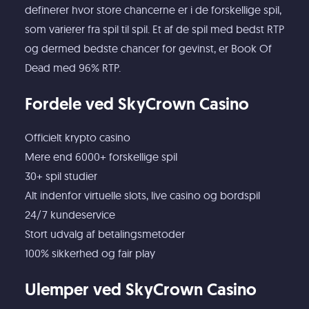
definerer hvor store chancerne er i de forskellige spil,
som varierer fra spil til spil. Et af de spil med bedst RTP
og dermed bedste chancer for gevinst, er Book Of
Dead med 96% RTP.
Fordele ved SkyCrown Casino
Officielt krypto casino
Mere end 6000+ forskellige spil
30+ spil studier
Alt indenfor virtuelle slots, live casino og bordspil
24/7 kundeservice
Stort udvalg af betalingsmetoder
100% sikkerhed og fair play
Ulemper ved SkyCrown Casino