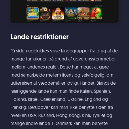
Lande restriktioner
På siden udelukkes visse landegrupper fra brug af de
mange funktioner, på grund af uoverensstemmelser
mellem landenes regler. Dette har meget at gøre
med samarbejde mellem licens og selvfølgelig, om
udførelsen af væddemål er lovligt i landet. Blandt de
nærliggende lande kan man finde Italien, Spanien,
Holland, Israel, Grækenland, Ukraine, England og
Frankrig. Derudover kan man ikke benytte siden fra
hverken USA, Rusland, Hong Kong, Kina, Tyrkiet og
mange andre lande. I Danmark kan man benytte