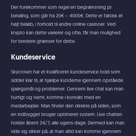
Der forekommer som regel en begrænsning pr
betaling, som går fra 20€ – 4000€. Dette er faktisk et
højt beløb, i forhold til andre online casinoer. Ved
krypto kan dette varierer og ofte, får man mulighed
for bredere grænser for dette.
Kundeservice
Skycrown har et kvalificeret kundeservice hold som
sidder klar til, at hjælpe kunderne igennem opståede
spørgsmål og problemer. Gennem live chat kan man
hurtigt og nemt, komme i kontakt med en
medarbejder. Man finder den direkte på siden, som
en indbygget bruger optimeret system. Live chatten
holder åbent 24/7, alle ugens dage. Dermed kan man
vide sig sikker på, at man altid kan komme igennem