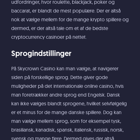
udfordringer, hvor roulette, blackjack, poker og
baccarat, er blandt de mest populære. Der er altså
nok at vælge mellem for de mange krypto spillere og
dermed, er der altså tale om et af de bedste
cryptocurrency casinoer på nettet.
Sprogindstillinger
På Skycrown Casino kan man vælge, at navigerer
siden på forskellige sprog. Dette giver gode
muligheder på det internationale online casino, hvis
man foretrækker andre sprog end Engelsk. Dansk
kan ikke vælges blandt sprogene, hvilket selvfølgelig
er et minus for de mange danske spillere. Dog kan
man vælge mellem sprog, som for eksempel tysk,
brasiliansk, kanadisk, spansk, italiensk, russisk, norsk,
svensk og mange flere. Dermed gives der altså