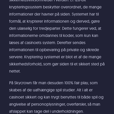
krypteringssystem beskytter overordnet, de mange
informationer der havner på siden. Systemet har til
formål, at krypterer informationen og derved, gøre
den ulæselig for tredjeparter. Dette fungerer ved, at
informationerne omdannes til koder, som kun kan
læses af casinoets system. Derefter sendes
informationen til opbevaring på private og sikrede
servere. Kryptering systemet er blot et af de mange
sikkerhedsforhold, som gør siden til et sikkert sted på
nettet.
På Skycrown får man desuden 100% fair play, som
skabes af de uafhængige spil studier. Alt i alt er
casinoet sikkert og kan trygt benyttes til både spil og
angivelse af personoplysninger, overførsler, så man
afslappet kan tage del i underholdningen.