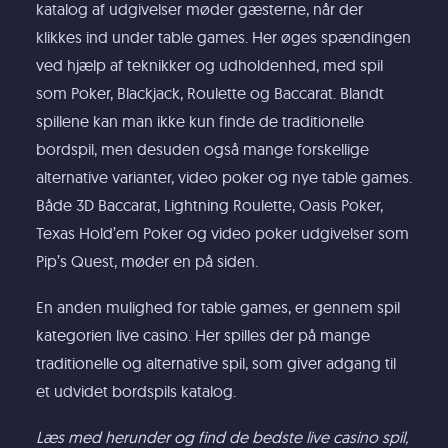
katalog af udgivelser møder gæsterne, når der
klikkes ind under table games. Her øges spændingen
ved hjælp af teknikker og udholdenhed, med spil
som Poker, Blackjack, Roulette og Baccarat. Blandt
spillene kan man ikke kun finde de traditionelle
bordspil, men desuden også mange forskellige
alternative varianter, video poker og nye table games.
Både 3D Baccarat, Lightning Roulette, Oasis Poker,
Texas Hold’em Poker og video poker udgivelser som
Pip’s Quest, møder en på siden.
En anden mulighed for table games, er gennem spil
kategorien live casino. Her spilles der på mange
traditionelle og alternative spil, som giver adgang til
et udvidet bordspils katalog.
Læs med herunder og find de bedste live casino spil,