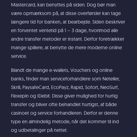
Mastercard, kan benyttes på siden. Dog bør man
være opmærksom på, at disse overførsler kan tage
længere tid for banken, at bearbejde. Siden beskriver
en forventet ventetid på 1 – 3 dage, hvorimod alle
andre transfer metoder er instant. Derfor foretrækker
mange spillere, at benytte de mere moderne online
service.
Blandt de mange e-wallets, Vouchers og online
banks, finder man serviceforhandlere som Neteller,
Skrill, PaysafeCard, EcoPayz, Rapid, Sofort, NeoSurf,
Flexepin og IDebit. Disse giver mulighed for hurtig
transfer og bliver ofte behandlet hurtigst, af både
casinoet og service forhandleren. Derfor er denne
type en almindelig metode, når det kommer til ind
og udbetalinger på nettet.